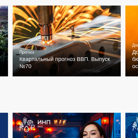
До
Д
Прогноз
Квартальный прогноз ВВП. Выпуск
бю
№70
о