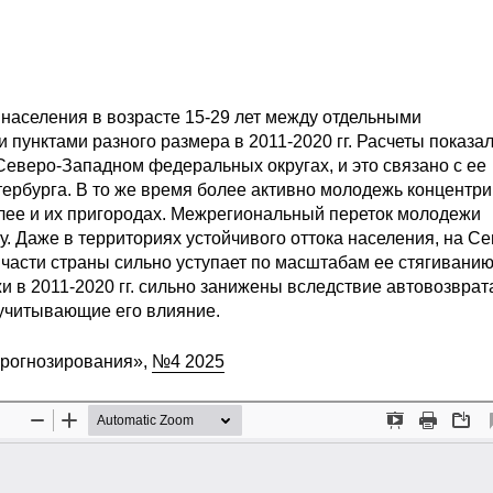
 населения в возрасте 15-29 лет между отдельными
унктами разного размера в 2011-2020 гг. Расчеты показал
еверо-Западном федеральных округах, и это связано с ее
ербурга. В то же время более активно молодежь концентри
более и их пригородах. Межрегиональный переток молодежи
 Даже в территориях устойчивого оттока населения, на Се
 части страны сильно уступает по масштабам ее стягиванию
 в 2011-2020 гг. сильно занижены вследствие автовозврата
 учитывающие его влияние.
прогнозирования»,
№4 2025