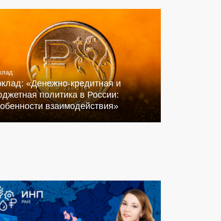
клад
оклад: «Денежно-кредитная и
джетная политика в России:
собенности взаимодействия»