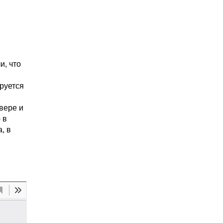
и, что
руется
вере и
 в
, в