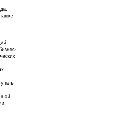
да,
 также
ций
бизнес-
ческих
ых
тупать
нной
ии,
.