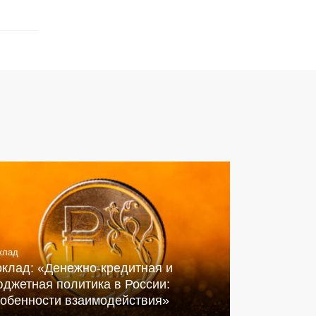
клад
оклад: «Денежно-кредитная и
джетная политика в России:
собенности взаимодействия»