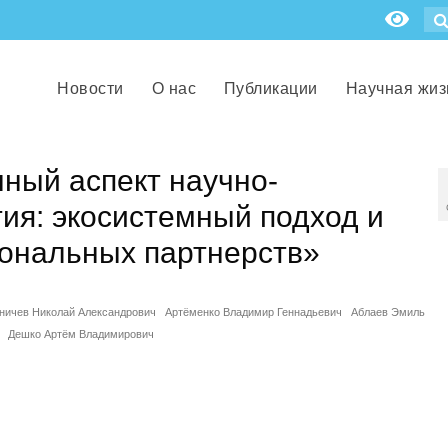
Новости
О нас
Публикации
Научная жиз
ный аспект научно-
тия: экосистемный подход и
ональных партнерств»
ничев Николай Александрович
Артёменко Владимир Геннадьевич
Аблаев Эмиль
Дешко Артём Владимирович