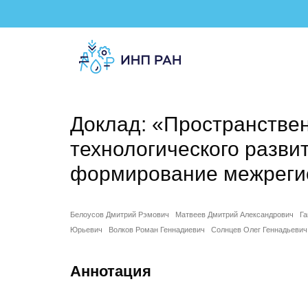
Доклад: «Пространствен
технологического разви
формирование межреги
Белоусов Дмитрий Рэмович
Матвеев Дмитрий Александрович
Га
Юрьевич
Волков Роман Геннадиевич
Солнцев Олег Геннадьевич
Аннотация