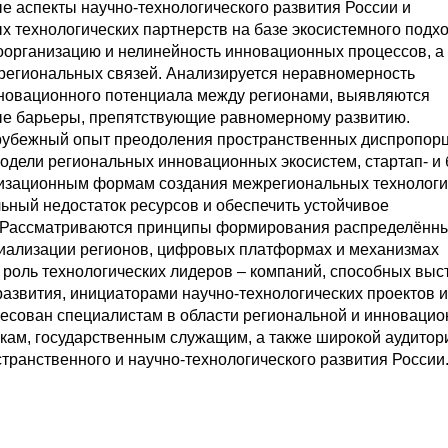
 аспекты научно-технологического развития России и
технологических партнерств на базе экосистемного подхо
оорганизацию и нелинейность инновационных процессов, а
региональных связей. Анализируется неравномерность
нновационного потенциала между регионами, выявляются
ые барьеры, препятствующие равномерному развитию.
арубежный опыт преодоления пространственных диспропор
модели региональных инновационных экосистем, стартап- и 
низационным формам создания межрегиональных технологи
ьный недостаток ресурсов и обеспечить устойчивое
. Рассматриваются принципы формирования распределённ
циализации регионов, цифровых платформах и механизмах
роль технологических лидеров – компаний, способных выс
азвития, инициаторами научно-технологических проектов и
ресован специалистам в области региональной и инновацио
кам, государственным служащим, а также широкой аудитор
ранственного и научно-технологического развития России