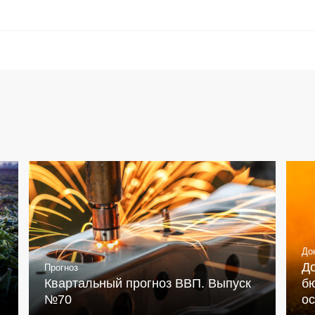
До
Д
Прогноз
Квартальный прогноз ВВП. Выпуск
бю
№70
о