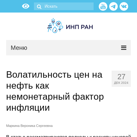
Меню
Новости
Волатильность цен на
27
О нас
нефть как
ДЕК 2024
Об институте
немонетарный фактор
инфляции
Научные подразделения
Администрация
Маркина Вероника Сергеевна