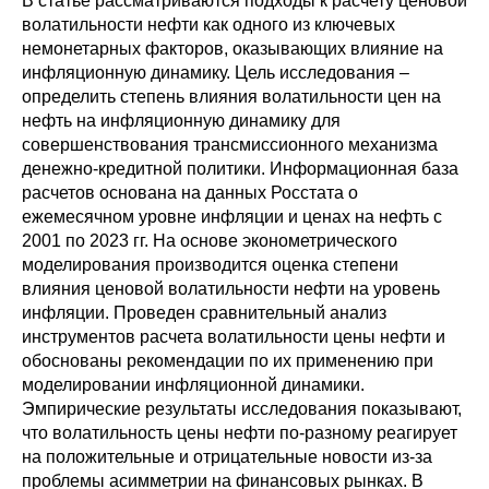
В статье рассматриваются подходы к расчету ценовой
Сотрудники
волатильности нефти как одного из ключевых
немонетарных факторов, оказывающих влияние на
Отчетность
инфляционную динамику. Цель исследования –
определить степень влияния волатильности цен на
Противодействие коррупции
нефть на инфляционную динамику для
совершенствования трансмиссионного механизма
Материалы для СМИ
денежно-кредитной политики. Информационная база
расчетов основана на данных Росстата о
ежемесячном уровне инфляции и ценах на нефть с
Публикации
2001 по 2023 гг. На основе эконометрического
моделирования производится оценка степени
Научная жизнь
влияния ценовой волатильности нефти на уровень
инфляции. Проведен сравнительный анализ
Издания
инструментов расчета волатильности цены нефти и
обоснованы рекомендации по их применению при
Проблемы прогнозирования
моделировании инфляционной динамики.
Эмпирические результаты исследования показывают,
О журнале
что волатильность цены нефти по-разному реагирует
на положительные и отрицательные новости из-за
Номера журналов
проблемы асимметрии на финансовых рынках. В