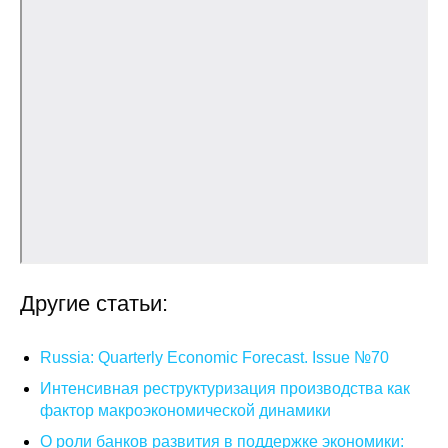
О совете
Регулярные прогнозы
Квартальный прогноз
Краткосрочный прогноз
Оценка индекса промышленного
производства
Российская Система Климатического
Другие статьи:
Мониторинга
Russia: Quarterly Economic Forecast. Issue №70
Центр «Климатическая политика и
Интенсивная реструктуризация производства как
экономика России»
фактор макроэкономической динамики
Образование и карьера
О роли банков развития в поддержке экономики: