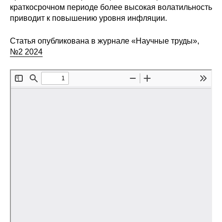
краткосрочном периоде более высокая волатильность
Редакционная этика
приводит к повышению уровня инфляции.
Информация для авторов
Статья опубликована в журнале «Научные труды»,
№2 2024
Общие требования
Стандарты оформления
Научные труды
О журнале
Выпуски
Редакционная этика
Информация для авторов