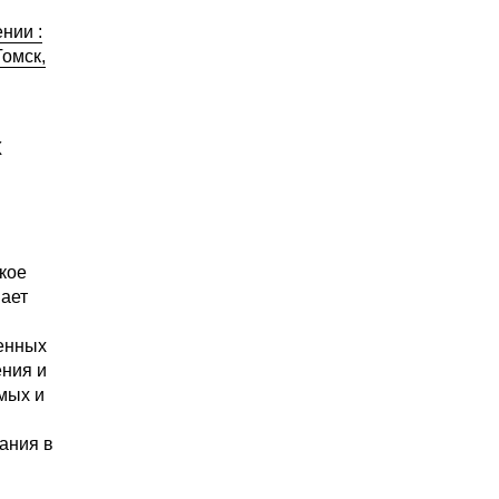
нии :
омск,
х
кое
ает
венных
ения и
мых и
вания в