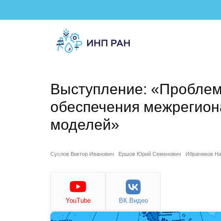
Выступление: «Пробле
обеспечения межрегио
моделей»
Суслов Виктор Иванович
Ершов Юрий Семенович
Ибрагимов Н
YouTube
ВК.Видео