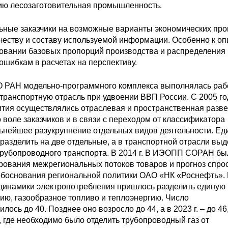
ию лесозаготовительная промышленность.
льные заказчики на возможные варианты экономических про
честву и составу используемой информации. Особенно к о
ровании базовых пропорций производства и распределения
ошибкам в расчетах на перспективу.
СО РАН модельно-программного комплекса выполнялась раб
 транспортную отрасль при удвоении ВВП России. С 2005 го
ития осуществлялись отраслевая и пространственная разве
воле заказчиков и в связи с переходом от классификатора
нейшее разукрупнение отдельных видов деятельности. Ед
разделить на две отдельные, а в транспортной отрасли выд
трубопроводного транспорта. В 2014 г. В ИЭОПП СОРАН бы
рования межрегиональных потоков товаров и прогноз спро
обоснования региональной политики ОАО «НК «Роснефть».
 динамики электропотребления пришлось разделить единую
гию, газообразное топливо и теплоэнергию. Число
сь до 40. Позднее оно возросло до 44, а в 2023 г. – до 46,
 где необходимо было отделить трубопроводный газ от