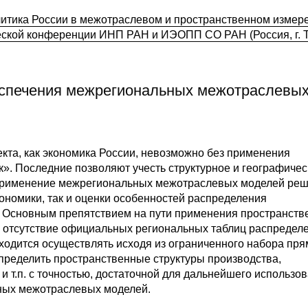
итика России в межотраслевом и пространственном измере
еской конференции ИНП РАН и ИЭОПП СО РАН (Россия, г. Т
спечения межрегиональных межотраслевы
кта, как экономика России, невозможно без применения
». Последние позволяют учесть структурное и географичес
Применение межрегиональных межотраслевых моделей реш
кономики, так и оценки особенностей распределения
. Основным препятствием на пути применения пространст
я отсутствие официальных региональных таблиц распредел
иходится осуществлять исходя из ограниченного набора пря
пределить пространственные структуры производства,
и т.п. с точностью, достаточной для дальнейшего использо
ых межотраслевых моделей.