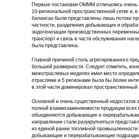
Первые постановки ОМММ отличались очень а
10-региональной пространственной сетке и, в
балансах были представлены лишь потоки про
частности, разделения добывающих и обраба
эндогенизации производственных переменных
транспорт и связь в части обслуживания нас
была представлена.
Главной причиной столь агрегированного пр
большей размерности. Следует отметить, кон
межотраслевых моделях имел место определен
отраслями и 5 регионами была бы более интер
в этой части доминировал пространственный 
Основной и очень существенный недостаток а
полной взаимозаменяемости продукции всех в
объединяются добывающие и перерабатывающи
направлении стали разукрупняться представ
из единой ранее топливной промышленности б
добывающие и перерабатывающие подразделен