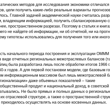
атических методов для исследования экономики отличался
в, цели получить какие-либо реальные варианты прогнозо
лось. Главной задачей академической науки считалась разр
м, владеющим информацией, получить сбалансированную с
нее, пространственном разрезах. Поэтому в статьях и книга
чего не найдете об информации, ни об отчетной, ни на прог
чему гипотезы использовались для получения того или иного
сть начального периода построения и эксплуатации ОМММ
в виде отчетных региональных межотраслевых балансов (т
блиц была разработана лишь после обработки итогов 1966 г.
60-х годов. А для первой постановки модели, где базовым г
дным информационным массивом был лишь межотраслевой б
егионализации» даже объемных показателей – такие
 общественный продукт и национальный доход, в советской
батывались. Не было прямых и полных данных о региональ
х отраслевой структуре, а также о пространственной стру
 приходилось осуществлять на основе косвенных данных.