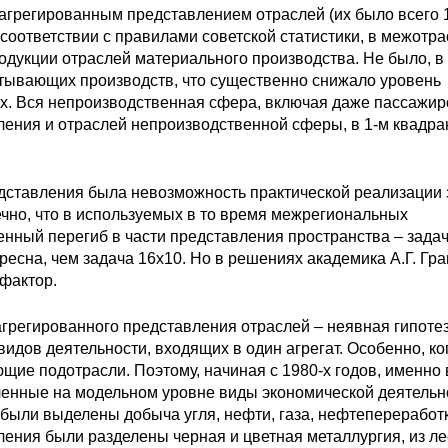
грегированным представлением отраслей (их было всего 1
 соответствии с правилами советской статистики, в межотр
дукции отраслей материального производства. Не было, в
тывающих производств, что существенно снижало уровень
. Вся непроизводственная сфера, включая даже пассажир
еления и отраслей непроизводственной сферы, в 1-м квадра
едставления была невозможность практической реализации 
ечно, что в используемых в то время межрегиональных
ный перегиб в части представления пространства – задач
есна, чем задача 16х10. Но в решениях академика А.Г. Гр
фактор.
грегированного представления отраслей – неявная гипотез
идов деятельности, входящих в один агрегат. Особенно, ко
е подотрасли. Поэтому, начиная с 1980-х годов, именно 
ленные на модельном уровне виды экономической деятельн
ыли выделены добыча угля, нефти, газа, нефтепереработк
ия были разделены черная и цветная металлургия, из ле