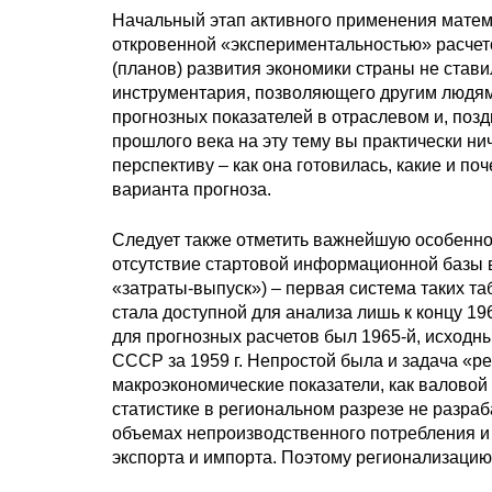
Начальный этап активного применения матем
откровенной «экспериментальностью» расчето
(планов) развития экономики страны не стави
инструментария, позволяющего другим людя
прогнозных показателей в отраслевом и, позд
прошлого века на эту тему вы практически ни
перспективу – как она готовилась, какие и по
варианта прогноза.
Следует также отметить важнейшую особенно
отсутствие стартовой информационной базы 
«затраты-выпуск») – первая система таких та
стала доступной для анализа лишь к концу 19
для прогнозных расчетов был 1965-й, исхо
СССР за 1959 г. Непростой была и задача «р
макроэкономические показатели, как валовой
статистике в региональном разрезе не разра
объемах непроизводственного потребления и и
экспорта и импорта. Поэтому регионализацию