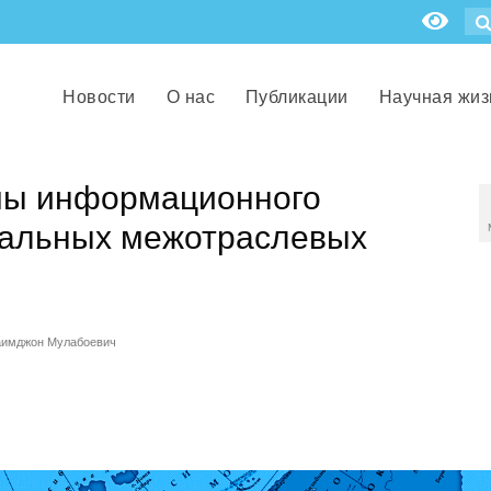
Новости
О нас
Публикации
Научная жиз
мы информационного
нальных межотраслевых
аимджон Мулабоевич