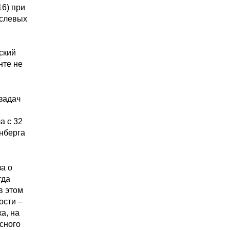
6) при
аслевых
ский
нте не
задач
а с 32
анберга
а о
гда
в этом
ости –
а, на
сного