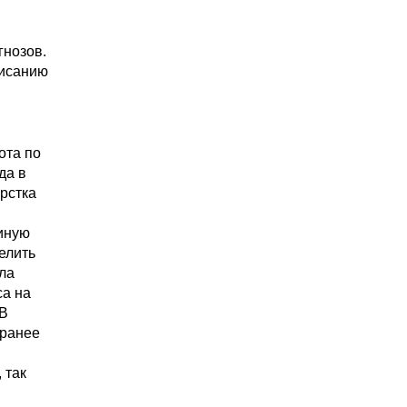
гнозов.
писанию
ота по
да в
рстка
иную
елить
ла
са на
 В
 ранее
 так