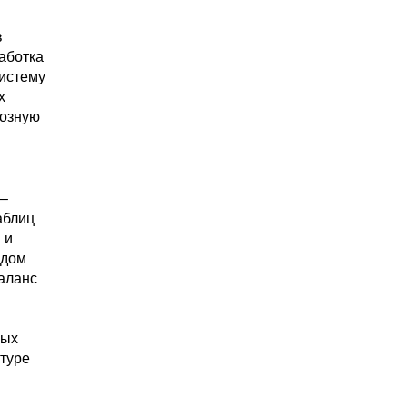
в
аботка
истему
х
нозную
 –
аблиц
 и
одом
аланс
ных
ктуре