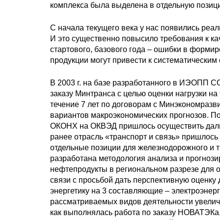
комплекса была выделена в отдельную позиц
С начала текущего века у нас появились реа
И это существенно повысило требования к ка
стартового, базового года – ошибки в форми
продукции могут привести к систематическим 
В 2003 г. на базе разработанного в ИЭОПП 
заказу Минтранса с целью оценки нагрузки на
течение 7 лет по договорам с Минэкономразв
вариантов макроэкономических прогнозов. По 
ОКОНХ на ОКВЭД пришлось осуществить даль
ранее отрасль «транспорт и связь» пришлось 
отдельные позиции для железнодорожного и 
разработана методология анализа и прогнози
нефтепродукты в региональном разрезе для 
связи с просьбой дать перспективную оценку
энергетику на 3 составляющие – электроэнер
рассматриваемых видов деятельности увеличило
как выполнялась работа по заказу НОВАТЭКа,