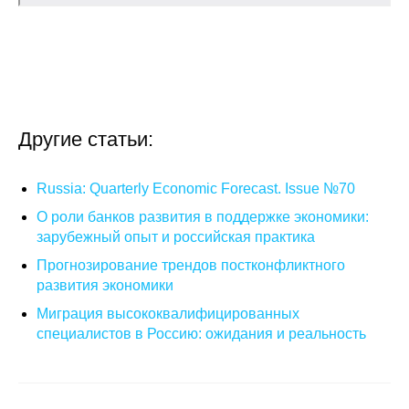
Кафедра МФТИ
Кафедра МАДИ
Аспирантура
Другие статьи:
Об аспирантуре
Russia: Quarterly Economic Forecast. Issue №70
Поступление
О роли банков развития в поддержке экономики:
зарубежный опыт и российская практика
Обучение
Прогнозирование трендов постконфликтного
развития экономики
Нормативные документы
Миграция высококвалифицированных
специалистов в Россию: ожидания и реальность
Диссертационный совет
О совете