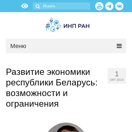
Меню
Новости
Развитие экономики
1
О нас
республики Беларусь:
ОКТ 2014
Об институте
возможности и
ограничения
Научные подразделения
Администрация