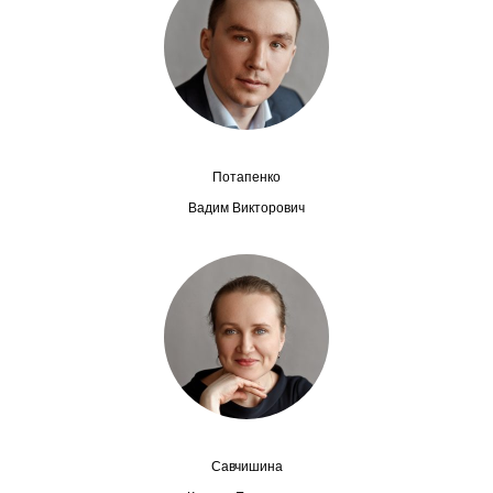
Сотрудники
Отчетность
Противодействие коррупции
Материалы для СМИ
Потапенко
Вадим Викторович
Публикации
Научная жизнь
Издания
Проблемы прогнозирования
О журнале
Савчишина
Номера журналов