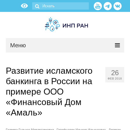
Меню
Новости
Развитие исламского
26
О нас
банкинга в России на
ФЕВ 2018
Об институте
примере ООО
«Финансовый Дом
Научные подразделения
«Амаль»
Администрация
Галеева Гульназ Мавлетзяновна
Гарифуллин Ильмир Ильнурович
Дарякин