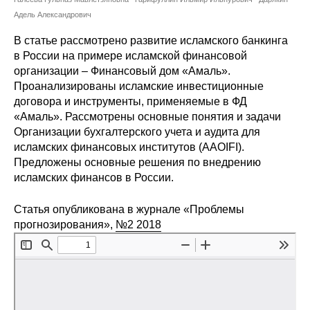
Сотрудники
Адель Александрович
Отчетность
В статье рассмотрено развитие исламского банкинга
в России на примере исламской финансовой
организации – Финансовый дом «Амаль».
Противодействие коррупции
Проанализированы исламские инвестиционные
договора и инструменты, применяемые в ФД
Материалы для СМИ
«Амаль». Рассмотрены основные понятия и задачи
Организации бухгалтерского учета и аудита для
Публикации
исламских финансовых институтов (AAOIFI).
Предложены основные решения по внедрению
Научная жизнь
исламских финансов в России.
Издания
Статья опубликована в журнале «Проблемы
прогнозирования»,
№2 2018
Проблемы прогнозирования
О журнале
Номера журналов