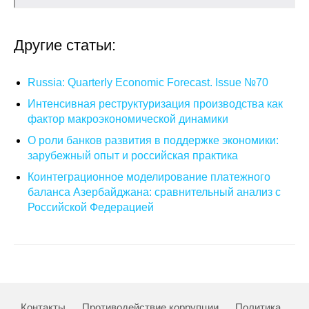
О совете
Другие статьи:
Регулярные прогнозы
Russia: Quarterly Economic Forecast. Issue №70
Квартальный прогноз
Интенсивная реструктуризация производства как
фактор макроэкономической динамики
Краткосрочный прогноз
О роли банков развития в поддержке экономики:
зарубежный опыт и российская практика
Оценка индекса промышленного
производства
Коинтеграционное моделирование платежного
баланса Азербайджана: сравнительный анализ с
Российская Система Климатического
Российской Федерацией
Мониторинга
Центр «Климатическая политика и
экономика России»
Образование и карьера
Контакты
Противодействие коррупции
Политика