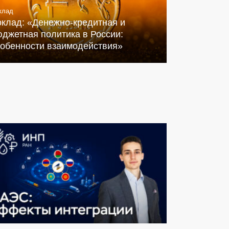
клад
оклад: «Денежно-кредитная и
джетная политика в России:
собенности взаимодействия»