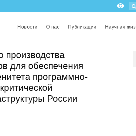
Новости
О нас
Публикации
Научная жиз
о производства
ов для обеспечения
енитета программно-
критической
структуры России