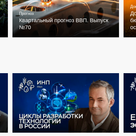
До
Д
Прогноз
Квартальный прогноз ВВП. Выпуск
бю
№70
о