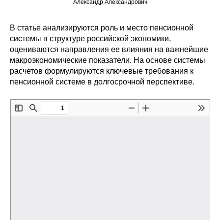
Александр Александрович
Редакционная этика
В статье анализируются роль и место пенсионной
системы в структуре российской экономики,
Информация для авторов
оцениваются направления ее влияния на важнейшие
Общие требования
макроэкономические показатели. На основе системы
расчетов формулируются ключевые требования к
пенсионной системе в долгосрочной перспективе.
Стандарты оформления
Научные труды
О журнале
Выпуски
Редакционная этика
Информация для авторов