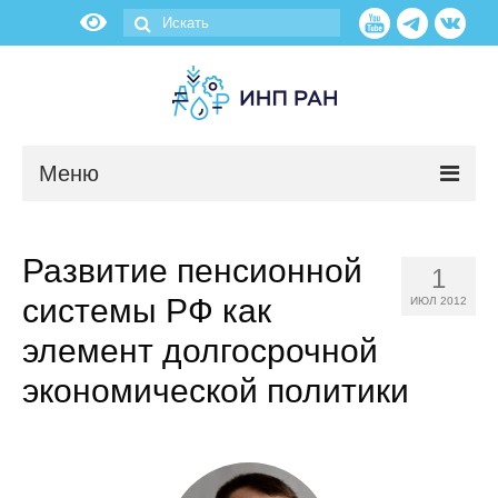
Меню
Новости
Развитие пенсионной
1
О нас
системы РФ как
ИЮЛ 2012
Об институте
элемент долгосрочной
экономической политики
Научные подразделения
Администрация