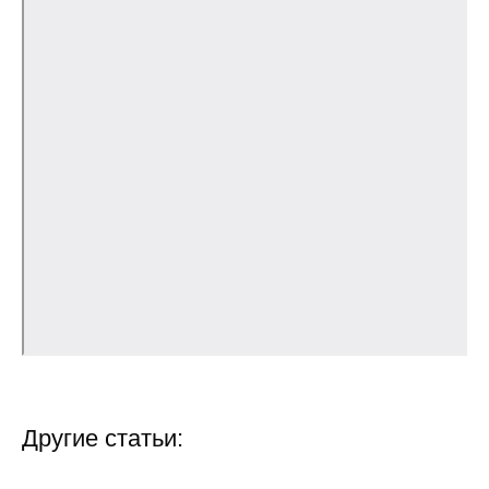
О совете
Регулярные прогнозы
Квартальный прогноз
Краткосрочный прогноз
Оценка индекса промышленного
производства
Российская Система Климатического
Мониторинга
Центр «Климатическая политика и
экономика России»
Другие статьи:
Образование и карьера