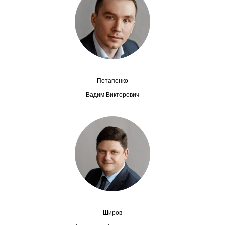
Сотрудники
Отчетность
Противодействие коррупции
Материалы для СМИ
Потапенко
Вадим Викторович
Публикации
Научная жизнь
Издания
Проблемы прогнозирования
О журнале
Широв
Номера журналов