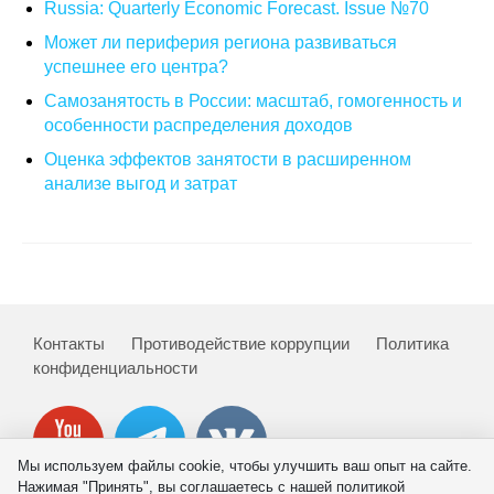
Russia: Quarterly Economic Forecast. Issue №70
Кафедра МФТИ
Может ли периферия региона развиваться
успешнее его центра?
Кафедра МАДИ
Самозанятость в России: масштаб, гомогенность и
особенности распределения доходов
Аспирантура
Оценка эффектов занятости в расширенном
анализе выгод и затрат
Об аспирантуре
Поступление
Обучение
Контакты
Противодействие коррупции
Политика
Нормативные документы
конфиденциальности
Диссертационный совет
О совете
Мы используем файлы cookie, чтобы улучшить ваш опыт на сайте.
Нажимая "Принять", вы соглашаетесь с нашей политикой