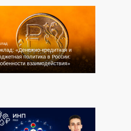
клад
оклад: «Денежно-кредитная и
джетная политика в России:
собенности взаимодействия»