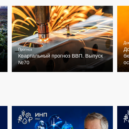
До
Д
Прогноз
Квартальный прогноз ВВП. Выпуск
бю
№70
о