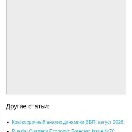
О совете
Регулярные прогнозы
Квартальный прогноз
Краткосрочный прогноз
Оценка индекса промышленного
производства
Российская Система Климатического
Мониторинга
Другие статьи:
Центр «Климатическая политика и
экономика России»
Краткосрочный анализ динамики ВВП: август 2026
Образование и карьера
Russia: Quarterly Economic Forecast. Issue №70