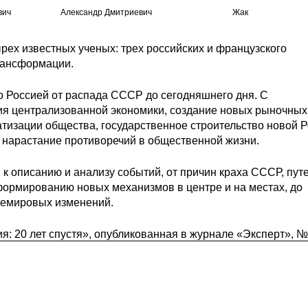
вич
Александр Дмитриевич
Жак
рех известных ученых: трех российских и французского
рансформации.
о Россией от распада СССР до сегодняшнего дня. С
ция централизованной экономики, создание новых рыночных
атизации общества, государственное строительство новой Р
 нарастание противоречий в общественной жизни.
к описанию и анализу событий, от причин краха СССР, пут
 формированию новых механизмов в центре и на местах, до
щемировых изменений.
я: 20 лет спустя», опубликованная в журнале «Эксперт», 