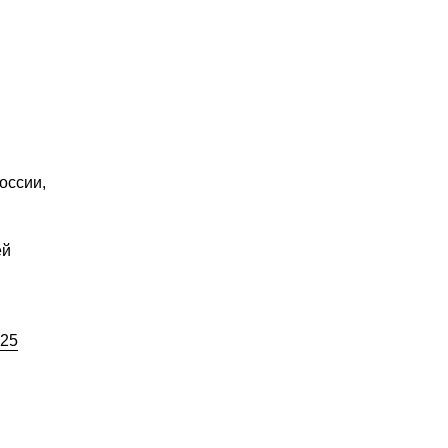
оссии,
ей
№25