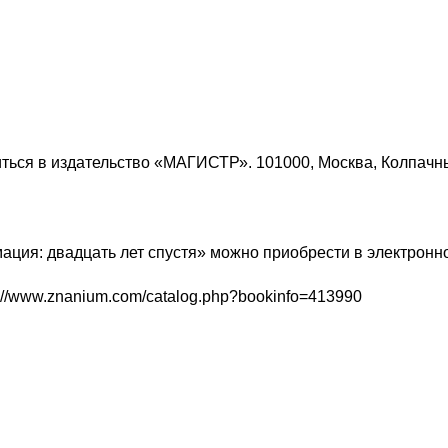
иться в издательство «МАГИСТР». 101000, Москва, Колпачн
ция: двадцать лет спустя» можно приобрести в электронн
://www.znanium.com/catalog.php?bookinfo=413990