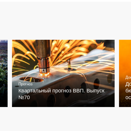
До
Д
Прогноз
Квартальный прогноз ВВП. Выпуск
бю
№70
о