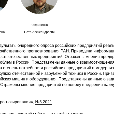
Лавриненко
вна
Петр Александрович
зультаты очередного опроса российских предприятий реал
озяйственного прогнозирования РАН. Приведена информац
ость отечественных предприятий. Отражены мнения предп
роблем в России. Представлены данные о взаимоотношени
а степень потребности российских предприятий в модерни
упках отечественной и зарубежной техники в России. При
сийских машин и оборудования. Представлены данные о зад
. Отражены мнения предприятий по поводу внедрения наи
прогнозирования»,
№3 2021
сов предприятий собраны на
этой странице
.