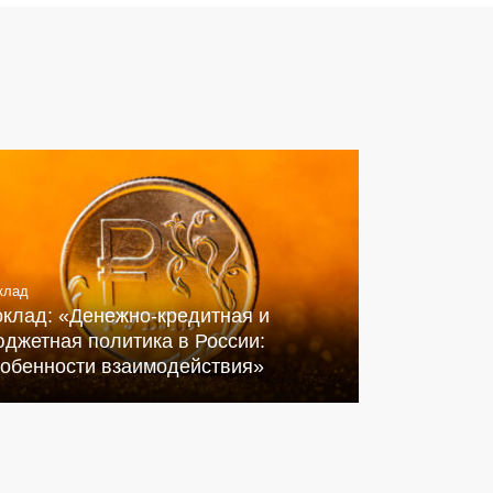
клад
оклад: «Денежно-кредитная и
джетная политика в России:
собенности взаимодействия»