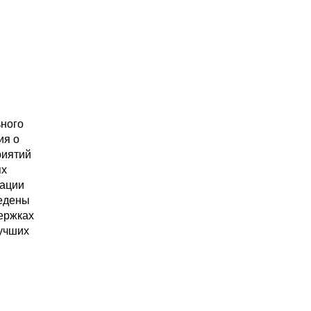
ьного
ия о
риятий
ях
зации
ведены
ержках
лучших