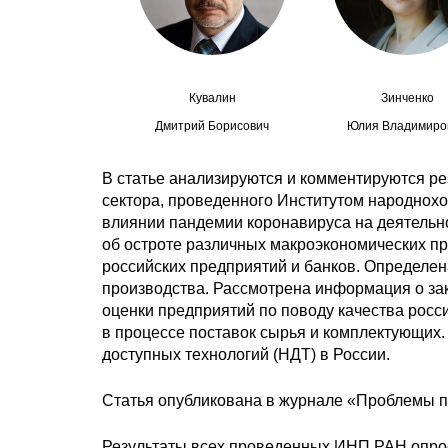
Кувалин
Зинченко
Дмитрий Борисович
Юлия Владимиро
В статье анализируются и комментируются ре
сектора, проведенного Институтом народнох
влиянии пандемии коронавируса на деятельн
об остроте различных макроэкономических п
российских предприятий и банков. Определен
производства. Рассмотрена информация о зак
оценки предприятий по поводу качества рос
в процессе поставок сырья и комплектующих
доступных технологий (НДТ) в России.
Статья опубликована в журнале «Проблемы 
Результаты всех проведенных ИНП РАН опро