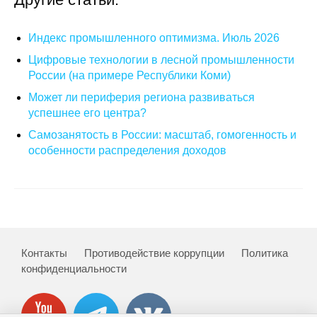
Кафедра МФТИ
Индекс промышленного оптимизма. Июль 2026
Кафедра МАДИ
Цифровые технологии в лесной промышленности
России (на примере Республики Коми)
Аспирантура
Может ли периферия региона развиваться
успешнее его центра?
Об аспирантуре
Самозанятость в России: масштаб, гомогенность и
особенности распределения доходов
Поступление
Обучение
Нормативные документы
Контакты
Противодействие коррупции
Политика
Диссертационный совет
конфиденциальности
О совете