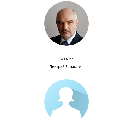
Сотрудники
Отчетность
Противодействие коррупции
Материалы для СМИ
Кувалин
Публикации
Дмитрий Борисович
Научная жизнь
Издания
Проблемы прогнозирования
О журнале
Номера журналов