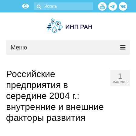
Меню
Новости
Российские
1
О нас
предприятия в
МАР 2005
Об институте
середине 2004 г.:
внутренние и внешние
Научные подразделения
факторы развития
Администрация