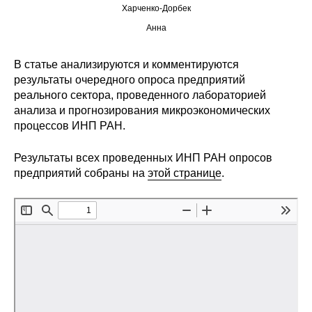
Харченко-Дорбек
Редакционная этика
Анна
Информация для авторов
В статье анализируются и комментируются
результаты очередного опроса предприятий
Общие требования
реального сектора, проведенного лабораторией
анализа и прогнозирования микроэкономических
Стандарты оформления
процессов ИНП РАН.
Научные труды
Результаты всех проведенных ИНП РАН опросов
предприятий собраны на
этой странице
.
О журнале
Выпуски
Редакционная этика
Информация для авторов