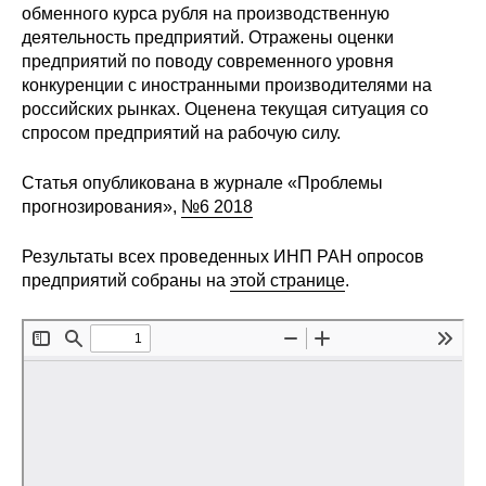
обменного курса рубля на производственную
Редакционная этика
деятельность предприятий. Отражены оценки
предприятий по поводу современного уровня
конкуренции с иностранными производителями на
Информация для авторов
российских рынках. Оценена текущая ситуация со
Общие требования
спросом предприятий на рабочую силу.
Статья опубликована в журнале «Проблемы
Стандарты оформления
прогнозирования»,
№6 2018
Научные труды
Результаты всех проведенных ИНП РАН опросов
предприятий собраны на
этой странице
.
О журнале
Выпуски
Редакционная этика
Информация для авторов