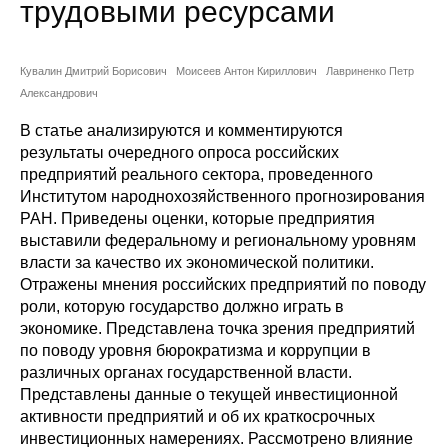
трудовыми ресурсами
Сотрудники
Отчетность
Кувалин Дмитрий Борисович
Моисеев Антон Кириллович
Лавриненко Петр
Александрович
Противодействие коррупции
В статье анализируются и комментируются
результаты очередного опроса российских
Материалы для СМИ
предприятий реального сектора, проведенного
Институтом народнохозяйственного прогнозирования
Публикации
РАН. Приведены оценки, которые предприятия
выставили федеральному и региональному уровням
Научная жизнь
власти за качество их экономической политики.
Отражены мнения российских предприятий по поводу
Издания
роли, которую государство должно играть в
экономике. Представлена точка зрения предприятий
Проблемы прогнозирования
по поводу уровня бюрократизма и коррупции в
различных органах государственной власти.
О журнале
Представлены данные о текущей инвестиционной
активности предприятий и об их краткосрочных
Номера журналов
инвестиционных намерениях. Рассмотрено влияние