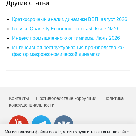
Другие статьи:
Кафедра МФТИ
Краткосрочный анализ динамики ВВП: август 2026
Кафедра МАДИ
Russia: Quarterly Economic Forecast. Issue №70
Индекс промышленного оптимизма. Июль 2026
Аспирантура
Интенсивная реструктуризация производства как
Об аспирантуре
фактор макроэкономической динамики
Поступление
Обучение
Нормативные документы
Контакты
Противодействие коррупции
Политика
конфиденциальности
Диссертационный совет
О совете
Мы используем файлы cookie, чтобы улучшить ваш опыт на сайте.