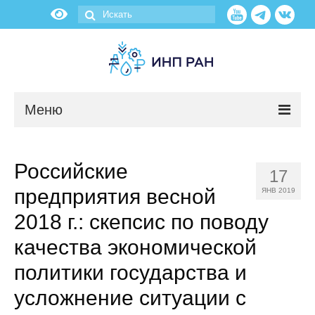
Меню
Новости
Российские
17
О нас
предприятия весной
ЯНВ 2019
Об институте
2018 г.: скепсис по поводу
качества экономической
Научные подразделения
политики государства и
Администрация
усложнение ситуации с