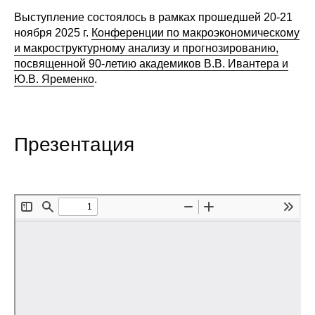
Выступление состоялось в рамках прошедшей 20-21
Редакционная этика
ноября 2025 г.
Конференции по макроэкономическому
и макроструктурному анализу и прогнозированию,
Информация для авторов
посвященной 90-летию академиков В.В. Ивантера и
Ю.В. Яременко
.
Общие требования
Стандарты оформления
Презентация
Научные труды
О журнале
Выпуски
Редакционная этика
Информация для авторов