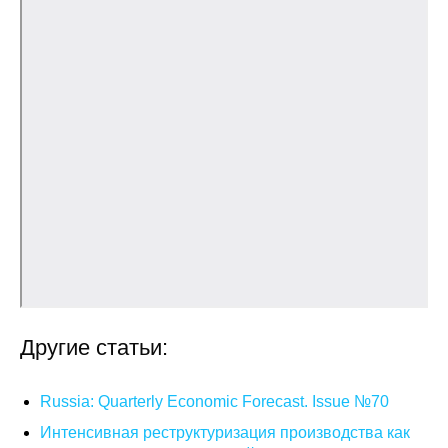
Общие требования
Стандарты оформления
Семинары
Энергетический семинар
Российско-французский семинар
ЦДУ
Отрасли и регионы
Другие статьи:
Inforum
Ученый совет
Russia: Quarterly Economic Forecast. Issue №70
Интенсивная реструктуризация производства как
Материалы