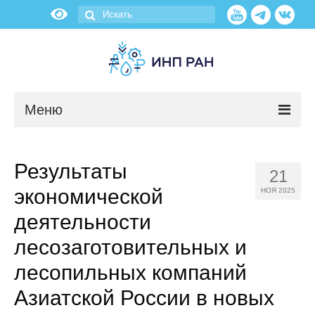
Меню
Новости
Результаты
21
О нас
экономической
НОЯ 2025
Об институте
деятельности
лесозаготовительных и
Научные подразделения
лесопильных компаний
Администрация
Азиатской России в новых