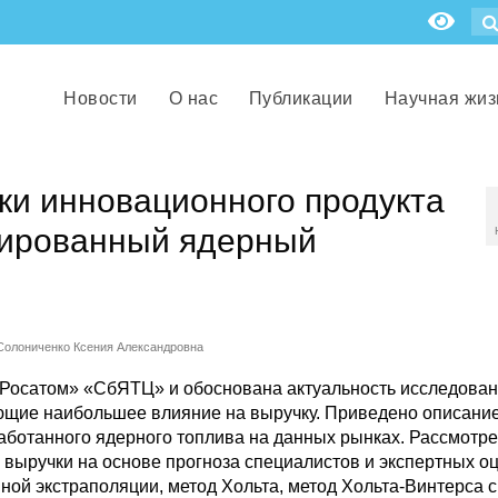
Новости
О нас
Публикации
Научная жиз
ки инновационного продукта
сированный ядерный
Солониченко Ксения Александровна
 «Росатом» «СбЯТЦ» и обоснована актуальность исследован
щие наибольшее влияние на выручку. Приведено описани
аботанного ядерного топлива на данных рынках. Рассмотр
выручки на основе прогноза специалистов и экспертных оц
ной экстраполяции, метод Хольта, метод Хольта-Винтерса с