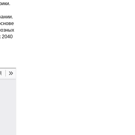
фики.
вании.
основе
нозных
к 2040