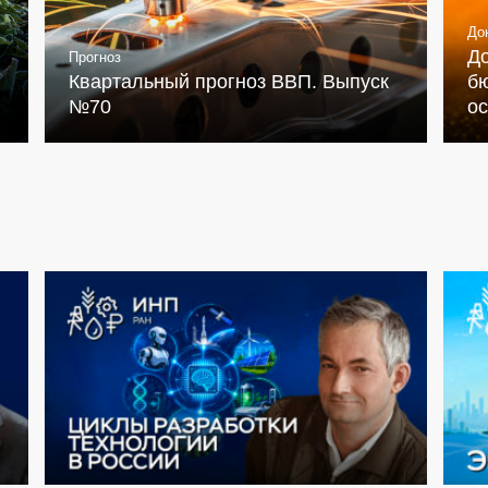
До
Д
Прогноз
Квартальный прогноз ВВП. Выпуск
бю
№70
о