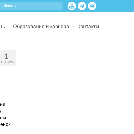
нь
Образование и карьера
Контакты
1
НОЯ 2024
ия.
е
ены
енок,