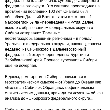
федеральной власти сейчас сужено до Сибирского
федерального округа. Это сужение происходило на
О совете
протяжении последних 100 лет. Сначала был
обособлен Дальний Восток, затем в этот новый
Регулярные прогнозы
макрорегион была «переведена» Якутия, далее,
вместе с образованием федеральных округов от
Квартальный прогноз
Сибири «оторвали» Тюмень с
нефтегазодобывающими регионами – в пользу
Уральского федерального округа и, наконец, совсем
Краткосрочный прогноз
недавно, из Сибирского в Дальневосточный
федеральный округ «переведены» Бурятия и
Оценка индекса промышленного
Забайкальский край. Процесс «урезания» Сибири
производства
еще не исчерпан.
Российская Система Климатического
В докладе мегарегион Сибирь понимается в
Мониторинга
геостратегическом смысле – от Урала до Океана как
«Большая Сибирь». Обращаясь к официальным
Центр «Климатическая политика и
статистическим данным, приходится «сужать» объект
экономика России»
анализа до «Сибирского федерального округа».
Образование и карьера
Сибирь огромна по размерам. Ее территория, около