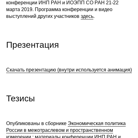
конференции ИНП РАН и ИОЭПП СО РАН 21-22
Редакционная этика
марта 2019. Программа конференции и видео
выступлений других участников
здесь
.
Информация для авторов
Общие требования
Презентация
Стандарты оформления
Научные труды
Скачать презентацию (внутри используется анимация)
О журнале
Выпуски
Тезисы
Редакционная этика
Опубликованы в сборнике
Экономическая политика
Информация для авторов
России в межотраслевом и пространственном
измерении : материалы конференции ИНП РАН и