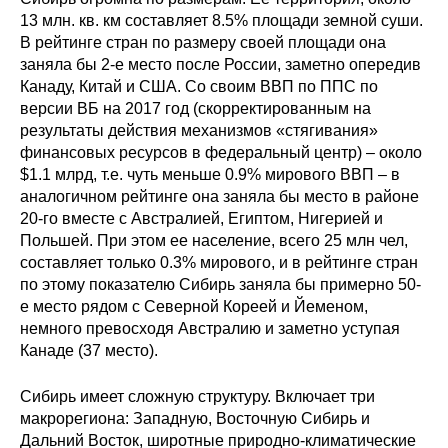
13 млн. кв. км составляет 8.5% площади земной суши.
Кафедра МФТИ
В рейтинге стран по размеру своей площади она
заняла бы 2-е место после России, заметно опередив
Кафедра МАДИ
Канаду, Китай и США. Со своим ВВП по ППС по
версии ВБ на 2017 год (скорректированным на
результаты действия механизмов «стягивания»
Аспирантура
финансовых ресурсов в федеральный центр) – около
Об аспирантуре
$1.1 млрд, т.е. чуть меньше 0.9% мирового ВВП – в
аналогичном рейтинге она заняла бы место в районе
20-го вместе с Австралией, Египтом, Нигерией и
Поступление
Польшей. При этом ее население, всего 25 млн чел,
составляет только 0.3% мирового, и в рейтинге стран
Обучение
по этому показателю Сибирь заняла бы примерно 50-
е место рядом с Северной Кореей и Йеменом,
Нормативные документы
немного превосходя Австралию и заметно уступая
Канаде (37 место).
Диссертационный совет
Сибирь имеет сложную структуру. Включает три
О совете
макрорегиона: Западную, Восточную Сибирь и
Дальний Восток, широтные природно-климатические