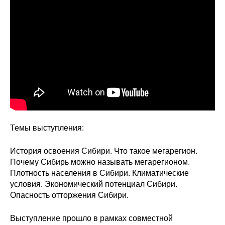
Сотрудники
Отчетность
Противодействие коррупции
Материалы для СМИ
Публикации
Научная жизнь
Темы выступления:
Издания
История освоения Сибири. Что такое мегарегион.
Почему Сибирь можно называть мегарегионом.
Проблемы прогнозирования
Плотность населения в Сибири. Климатические
условия. Экономический потенциал Сибири.
О журнале
Опасность отторжения Сибири.
Номера журналов
Выступление прошло в рамках совместной