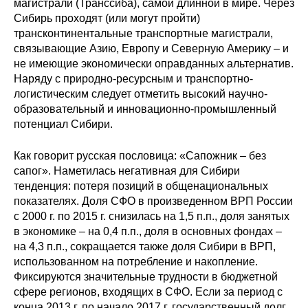
магистрали (Транссиба), самой длинной в мире. Через
Сибирь проходят (или могут пройти)
трансконтинентальные транспортные магистрали,
связывающие Азию, Европу и Северную Америку – и
не имеющие экономически оправданных альтернатив.
Наряду с природно-ресурсным и транспортно-
логистическим следует отметить высокий научно-
образовательный и инновационно-промышленный
потенциал Сибири.
Как говорит русская пословица: «Сапожник – без
сапог». Наметилась негативная для Сибири
тенденция: потеря позиций в общенациональных
показателях. Доля СФО в произведенном ВРП России
с 2000 г. по 2015 г. снизилась на 1,5 п.п., доля занятых
в экономике – на 0,4 п.п., доля в основных фондах –
на 4,3 п.п., сокращается также доля Сибири в ВРП,
использованном на потребление и накопление.
Фиксируются значительные трудности в бюджетной
сфере регионов, входящих в СФО. Если за период с
конца 2013 г. по начало 2017 г. государственный долг