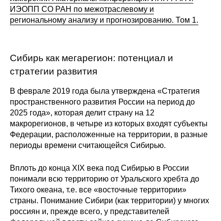
Общие требования
ИЭОПП СО РАН по межотраслевому и
региональному анализу и прогнозированию. Том 1.
Стандарты оформления
Семинары
Сибирь как мегарегион: потенциал и
стратегии развития
Энергетический семинар
В феврале 2019 года была утверждена «Стратегия
Российско-французский семинар
пространственного развития России на период до
2025 года», которая делит страну на 12
ЦДУ
макрорегионов, в четыре из которых входят субъекты
Федерации, расположенные на территории, в разные
периоды времени считающейся Сибирью.
Отрасли и регионы
Вплоть до конца XIX века под Сибирью в России
Inforum
понимали всю территорию от Уральского хребта до
Тихого океана, т.е. все «восточные территории»
Ученый совет
страны. Понимание Сибири (как территории) у многих
россиян и, прежде всего, у представителей
Материалы