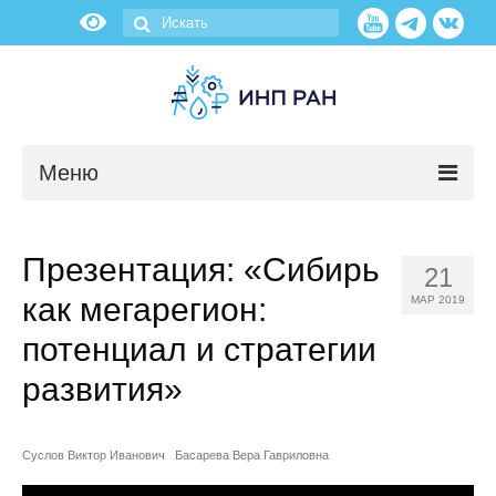
Меню
Новости
Презентация: «Сибирь
21
О нас
как мегарегион:
МАР 2019
Об институте
потенциал и стратегии
развития»
Научные подразделения
Администрация
Суслов Виктор Иванович
Басарева Вера Гавриловна