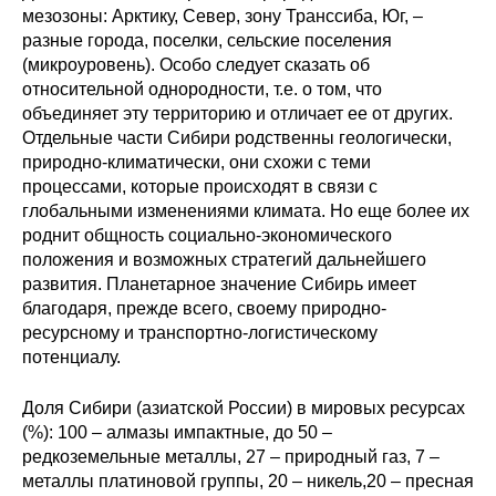
мезозоны: Арктику, Север, зону Транссиба, Юг, –
Материалы
разные города, поселки, сельские поселения
(микроуровень). Особо следует сказать об
Конкурсы и вакансии
относительной однородности, т.е. о том, что
объединяет эту территорию и отличает ее от других.
Контакты
Отдельные части Сибири родственны геологически,
природно-климатически, они схожи с теми
процессами, которые происходят в связи с
глобальными изменениями климата. Но еще более их
роднит общность социально-экономического
положения и возможных стратегий дальнейшего
развития. Планетарное значение Сибирь имеет
благодаря, прежде всего, своему природно-
ресурсному и транспортно-логистическому
потенциалу.
Доля Сибири (азиатской России) в мировых ресурсах
(%): 100 – алмазы импактные, до 50 –
редкоземельные металлы, 27 – природный газ, 7 –
металлы платиновой группы, 20 – никель,20 – пресная