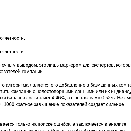
отчетности,
отчетности.
нечным выводом, это лишь маркером для экспертов, котор
казателей компании.
о алгоритма является его добавление в базу данных комп
устить компании с недостоверными данными или их индивид
ми баланса составляет 4.46%, а с всплесками 0.52%. Не см
, 1000 кратное завышение показателей создает сильное
ается только на поиске ошибок, а заключается в анализе
тапе был сформирован Модуль по обработке, выявлению