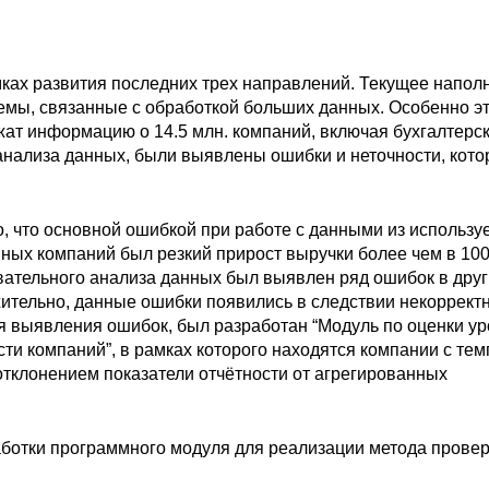
ах развития последних трех направлений. Текущее напол
емы, связанные с обработкой больших данных. Особенно э
жат информацию о 14.5 млн. компаний, включая бухгалтерс
 анализа данных, были выявлены ошибки и неточности, кот
, что основной ошибкой при работе с данными из использ
ных компаний был резкий прирост выручки более чем в 100
ывательного анализа данных был выявлен ряд ошибок в друг
ительно, данные ошибки появились в следствии некоррект
 выявления ошибок, был разработан “Модуль по оценки у
ти компаний”, в рамках которого находятся компании с те
тклонением показатели отчётности от агрегированных
отки программного модуля для реализации метода провер