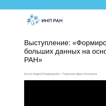
Выступление: «Формиро
больших данных на осн
РАН»
Костин Андрей Владимирович
Родионова Дарья Антоновна