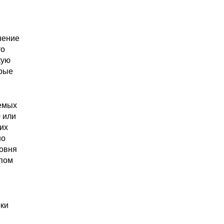
нение
то
кую
орые
уемых
 или
их
но
ровня
мпом
ки