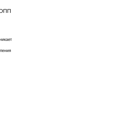
ЭОПП
никает
еления