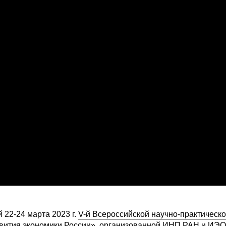
22-24 марта 2023 г.
V-й Всероссийской научно-практическ
вития экономики России»
, организованной ИНП РАН и ИЭ