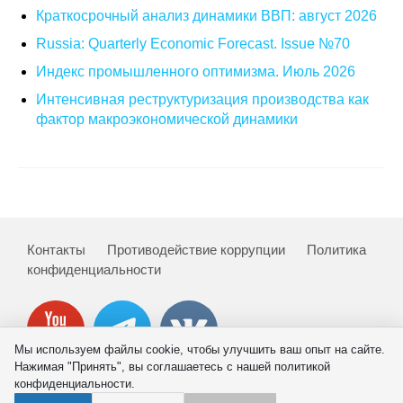
Краткосрочный анализ динамики ВВП: август 2026
О совете
Russia: Quarterly Economic Forecast. Issue №70
Индекс промышленного оптимизма. Июль 2026
Регулярные прогнозы
Интенсивная реструктуризация производства как
Квартальный прогноз
фактор макроэкономической динамики
Краткосрочный прогноз
Оценка индекса промышленного
производства
Контакты
Противодействие коррупции
Политика
Российская Система Климатического
конфиденциальности
Мониторинга
Центр «Климатическая политика и
экономика России»
Мы используем файлы cookie, чтобы улучшить ваш опыт на сайте.
Нажимая "Принять", вы соглашаетесь с нашей политикой
конфиденциальности.
Образование и карьера