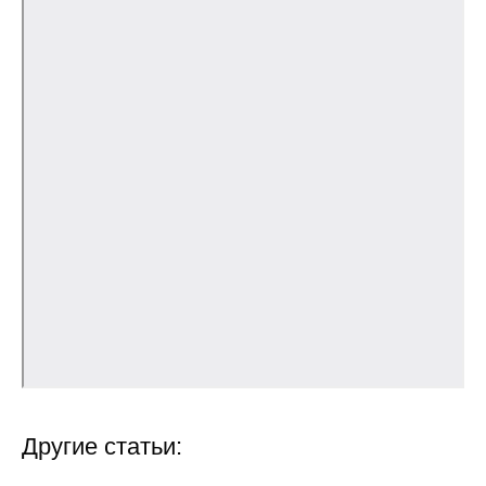
Общие требования
Стандарты оформления
Семинары
Энергетический семинар
Российско-французский семинар
ЦДУ
Отрасли и регионы
Inforum
Ученый совет
Другие статьи:
Материалы