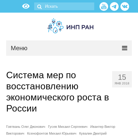
Меню
Новости
Система мер по
15
О нас
восстановлению
ЯНВ 2018
Об институте
экономического роста в
России
Научные подразделения
Администрация
Говтвань Олег Джонович
Гусев Михаил Сергеевич
Ивантер Виктор
Викторович
Ксенофонтов Михаил Юрьевич
Кувалин Дмитрий