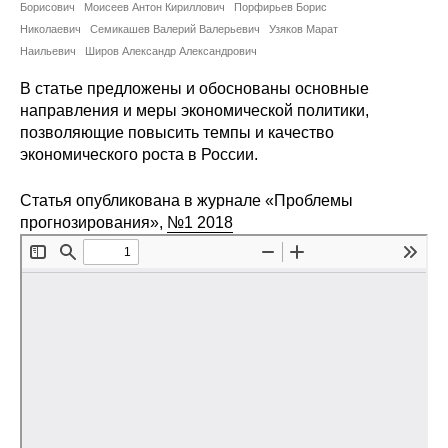
Сотрудники
Борисович
Моисеев Антон Кириллович
Порфирьев Борис
Николаевич
Семикашев Валерий Валерьевич
Узяков Марат
Наильевич
Отчетность
Широв Александр Александрович
В статье предложены и обоснованы основные
Противодействие коррупции
направления и меры экономической политики,
позволяющие повысить темпы и качество
Материалы для СМИ
экономического роста в России.
Статья опубликована в журнале «Проблемы
Публикации
прогнозирования»,
№1 2018
Научная жизнь
Издания
Проблемы прогнозирования
О журнале
Номера журналов