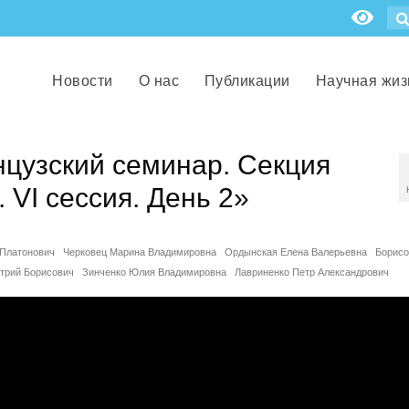
Новости
О нас
Публикации
Научная жиз
нцузский семинар. Секция
 VI cессия. День 2»
Платонович
Черковец Марина Владимировна
Ордынская Елена Валерьевна
Борисо
трий Борисович
Зинченко Юлия Владимировна
Лавриненко Петр Александрович