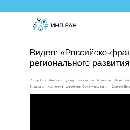
Видео: «Российско-фра
регионального развития.
Сапир Жак
Михеева Надежда Николаевна
Афанасьев Мстислав 
Владимир Николаевич
Щербанин Юрий Алексеевич
Кувалин Дми