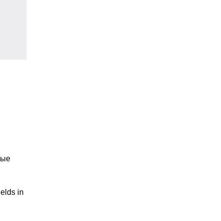
вые
elds in