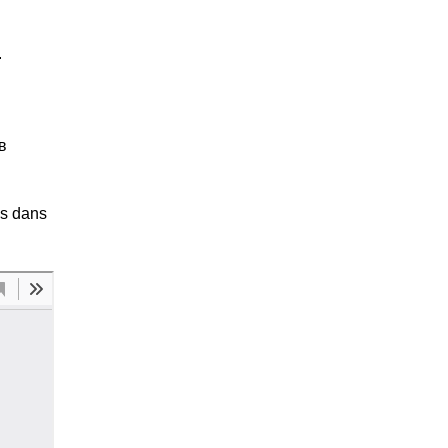
.
в
es dans