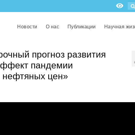
Новости
О нас
Публикации
Научная жиз
рочный прогноз развития
 эффект пандемии
я нефтяных цен»