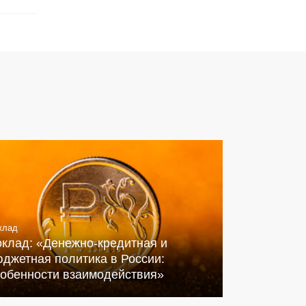
клад
оклад: «Денежно-кредитная и
джетная политика в России:
собенности взаимодействия»