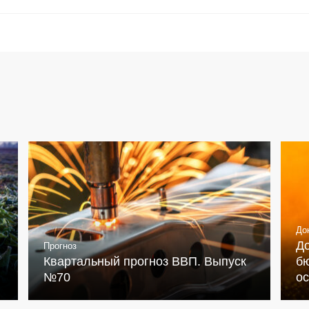
До
Д
Прогноз
Квартальный прогноз ВВП. Выпуск
бю
№70
о