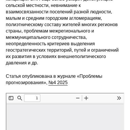
Общие требования
сельской местности, невнимание к
взаимосвязанности поселений разной людности,
Стандарты оформления
малым и средним городским агломерациям,
полиэтническому составу жителей многих регионов
Семинары
страны, проблемам межрегионального и
межмуниципального сотрудничества,
Энергетический семинар
неопределенность критериев выделения
геостратегических территорий, путей и ограничений
их развития в условиях внешнеполитического
Российско-французский семинар
давления и др.
ЦДУ
Статья опубликована в журнале «Проблемы
прогнозирования»,
№4 2025
Отрасли и регионы
Inforum
Ученый совет
Материалы