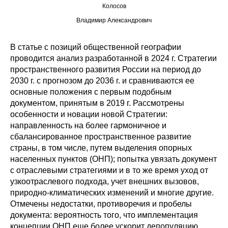
Колосов
Редакционная этика
Владимир Александрович
Информация для авторов
В статье с позиций общественной географии
проводится анализ разработанной в 2024 г. Стратегии
Общие требования
пространственного развития России на период до
2030 г. с прогнозом до 2036 г. и сравниваются ее
Стандарты оформления
основные положения с первым подобным
документом, принятым в 2019 г. Рассмотрены
Научные труды
особенности и новации новой Стратегии:
направленность на более гармоничное и
О журнале
сбалансированное пространственное развитие
страны, в том числе, путем выделения опорных
Выпуски
населенных пунктов (ОНП); попытка увязать документ
с отраслевыми стратегиями и в то же время уход от
узкоотраслевого подхода, учет внешних вызовов,
Редакционная этика
природно-климатических изменений и многие другие.
Отмечены недостатки, противоречия и пробелы
Информация для авторов
документа: вероятность того, что имплементация
концепции ОНП еще более ускорит депопуляцию