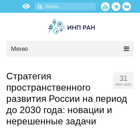
Меню
Новости
Стратегия
31
О нас
пространственного
ИЮЛ 2025
Об институте
развития России на период
до 2030 года: новации и
Научные подразделения
нерешенные задачи
Администрация