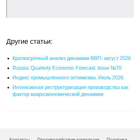
О совете
Регулярные прогнозы
Другие статьи:
Квартальный прогноз
Краткосрочный прогноз
Краткосрочный анализ динамики ВВП: август 2026
Russia: Quarterly Economic Forecast. Issue №70
Оценка индекса промышленного
Индекс промышленного оптимизма. Июль 2026
производства
Интенсивная реструктуризация производства как
Российская Система Климатического
фактор макроэкономической динамики
Мониторинга
Центр «Климатическая политика и
экономика России»
Образование и карьера
Контакты
Противодействие коррупции
Политика