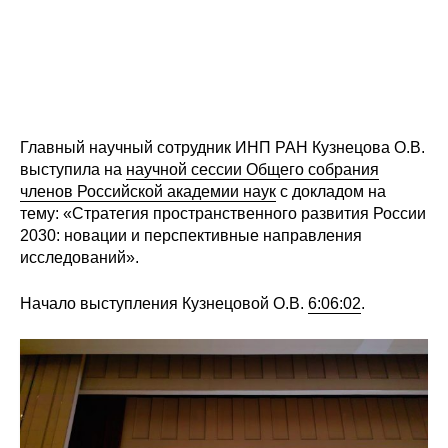
Редакционная этика
Информация для авторов
Общие требования
Главный научный сотрудник ИНП РАН Кузнецова О.В.
выступила на
научной сессии Общего собрания
Стандарты оформления
членов Российской академии наук
с докладом на
тему: «Стратегия пространственного развития России
Научные труды
2030: новации и перспективные направления
исследований».
О журнале
Начало выступления Кузнецовой О.В.
6:06:02
.
Выпуски
Редакционная этика
Информация для авторов