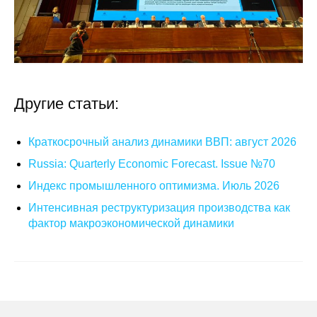
О совете
Регулярные прогнозы
Квартальный прогноз
Другие статьи:
Краткосрочный прогноз
Краткосрочный анализ динамики ВВП: август 2026
Оценка индекса промышленного
Russia: Quarterly Economic Forecast. Issue №70
производства
Индекс промышленного оптимизма. Июль 2026
Интенсивная реструктуризация производства как
Российская Система Климатического
фактор макроэкономической динамики
Мониторинга
Центр «Климатическая политика и
экономика России»
Образование и карьера