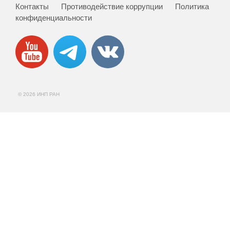
Контакты
Противодействие коррупции
Политика
Кафедра МФТИ
конфиденциальности
Кафедра МАДИ
Аспирантура
Об аспирантуре
© 2026 ИНП РАН
Поступление
Обучение
Нормативные документы
Диссертационный совет
О совете