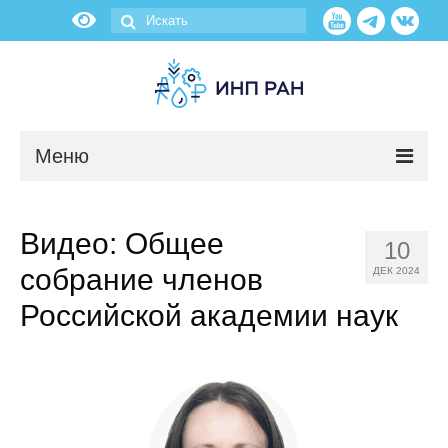
Меню
Новости
Видео: Общее
10
О нас
собрание членов
ДЕК 2024
Об институте
Российской академии наук
Научные подразделения
Администрация