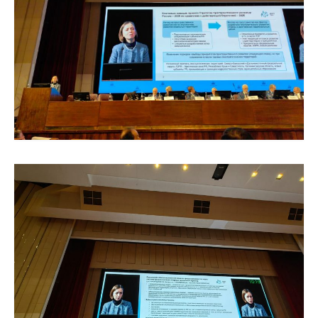
Общие требования
Стандарты оформления
Семинары
Энергетический семинар
Российско-французский семинар
ЦДУ
Отрасли и регионы
Inforum
Ученый совет
Материалы