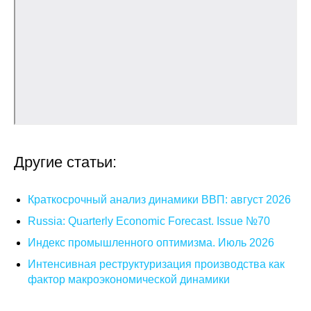
Общие требования
Стандарты оформления
Семинары
Энергетический семинар
Российско-французский семинар
Другие статьи:
ЦДУ
Краткосрочный анализ динамики ВВП: август 2026
Отрасли и регионы
Russia: Quarterly Economic Forecast. Issue №70
Inforum
Индекс промышленного оптимизма. Июль 2026
Интенсивная реструктуризация производства как
Ученый совет
фактор макроэкономической динамики
Материалы