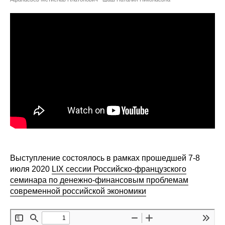
Сотрудники
Отчетность
Противодействие коррупции
Материалы для СМИ
Публикации
Научная жизнь
Издания
Выступление состоялось в рамках прошедшей 7-8
Проблемы прогнозирования
июля 2020
LIX сессии Российско-французского
семинара по денежно-финансовым проблемам
О журнале
современной российской экономики
Номера журналов