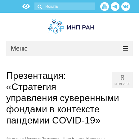
Меню
Новости
Презентация:
8
О нас
«Стратегия
ИЮЛ 2020
Об институте
управления суверенными
фондами в контексте
Научные подразделения
пандемии COVID-19»
Администрация
Афанасьев Мстислав Платонович
Шаш Наталия Николаевна