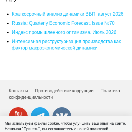
Кафедра МФТИ
Краткосрочный анализ динамики ВВП: август 2026
Russia: Quarterly Economic Forecast. Issue №70
Кафедра МАДИ
Индекс промышленного оптимизма. Июль 2026
Аспирантура
Интенсивная реструктуризация производства как
фактор макроэкономической динамики
Об аспирантуре
Поступление
Обучение
Контакты
Противодействие коррупции
Политика
Нормативные документы
конфиденциальности
Диссертационный совет
О совете
Мы используем файлы cookie, чтобы улучшить ваш опыт на сайте.
Нажимая "Принять", вы соглашаетесь с нашей политикой