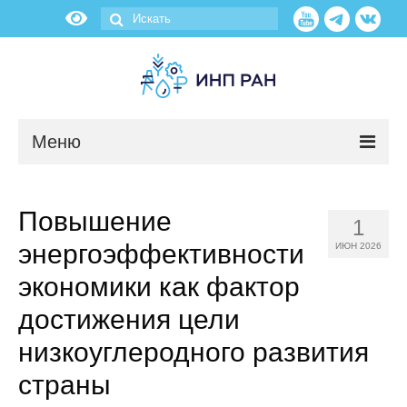
Меню
Новости
Повышение
1
О нас
энергоэффективности
ИЮН 2026
Об институте
экономики как фактор
достижения цели
Научные подразделения
низкоуглеродного развития
Администрация
страны