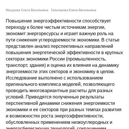
Сотрудники
Мазурова Ольга Васильевна
Гальперова Елена Васильевна
Отчетность
Повышение энергоэффективности способствует
переходу к более чистым источникам энергии,
Противодействие коррупции
экономит энергоресурсы и играет важную роль на
пути снижения углеродоемкости экономики. В статье
Материалы для СМИ
представлен анализ перспективных направлений
повышения энергетической эффективности в крупных
Публикации
секторах экономики России (промышленность,
транспорт, здания) и оценка их влияния на динамику
энергоемкости этих секторов и экономику в целом.
Научная жизнь
Исследование выполнено с использованием
оригинального комплекса моделей, позволяющего
Издания
проводить многовариантные расчеты для разных
Проблемы прогнозирования
условий. Приводятся полученные результаты
перспективной динамики снижения энергоемкости
О журнале
экономики и ее секторов при разных темпах развития
и возможностях роста энергоэффективности,
обусловленных применением низкоуглеродных и
Номера журналов
энергосберегающих технологий, сокращением