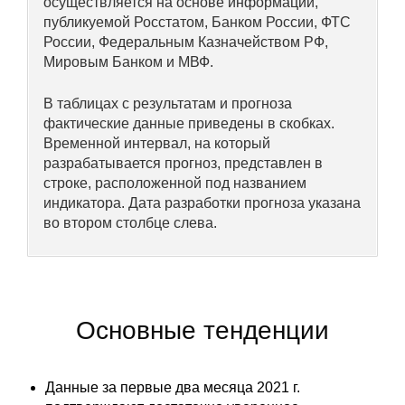
осуществляется на основе информации,
Общие требования
публикуемой Росстатом, Банком России, ФТС
России, Федеральным Казначейством РФ,
Стандарты оформления
Мировым Банком и МВФ.
Семинары
В таблицах с результатам и прогноза
фактические данные приведены в скобках.
Энергетический семинар
Временной интервал, на который
разрабатывается прогноз, представлен в
Российско-французский семинар
строке, расположенной под названием
индикатора. Дата разработки прогноза указана
ЦДУ
во втором столбце слева.
Отрасли и регионы
Inforum
Основные тенденции
Ученый совет
Данные за первые два месяца 2021 г.
Материалы