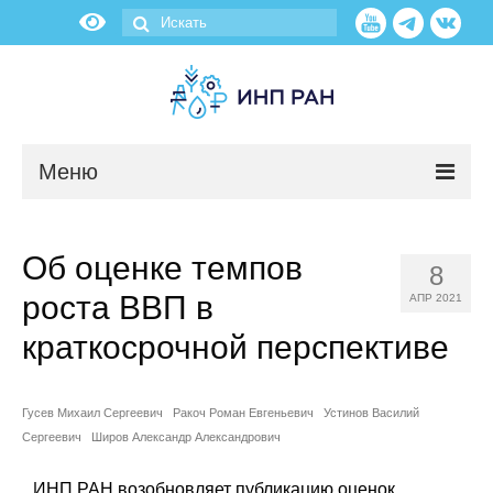
Меню
Новости
Об оценке темпов
8
О нас
роста ВВП в
АПР 2021
Об институте
краткосрочной перспективе
Научные подразделения
Гусев Михаил Сергеевич
Ракоч Роман Евгеньевич
Устинов Василий
Сергеевич
Широв Александр Александрович
Администрация
ИНП РАН возобновляет публикацию оценок