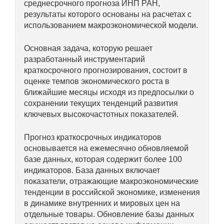
среднесрочного прогноза ИНП РАН,
результаты которого основаны на расчетах с
Редакционная этика
использованием макроэкономической модели.
Информация для авторов
Основная задача, которую решает
разработанный инструментарий
Общие требования
краткосрочного прогнозирования, состоит в
оценке темпов экономического роста в
Стандарты оформления
ближайшие месяцы исходя из предпосылки о
сохранении текущих тенденций развития
Научные труды
ключевых высокочастотных показателей.
О журнале
Прогноз краткосрочных индикаторов
основывается на ежемесячно обновляемой
Выпуски
базе данных, которая содержит более 100
индикаторов. База данных включает
Редакционная этика
показатели, отражающие макроэкономические
тенденции в российской экономике, изменения
в динамике внутренних и мировых цен на
Информация для авторов
отдельные товары. Обновление базы данных