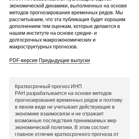
Сотрудники
экономической динамики, выполненных на основе
методов прогнозирования временных рядов. Мы
Отчетность
рассчитываем, что эта публикация будет хорошим
дополнением тем оценкам, которые делаются в
Противодействие коррупции
нашем институте на основе средне- и
долгосрочных макроэкономических и
макроструктурных прогнозов.
Материалы для СМИ
PDF-версия
Предыдущие выпуски
Публикации
Научная жизнь
Краткосрочный прогноз ИНП
Издания
РАН разрабатывается на основе методов
прогнозирования временных рядов и поэтому
Проблемы прогнозирования
в явном виде не учитывает действующие в
экономике взаимосвязи и не отражает
О журнале
возможные последствия принимаемых мер
экономической политики. В этом состоит
Номера журналов
главное отличие краткосрочного прогноза от