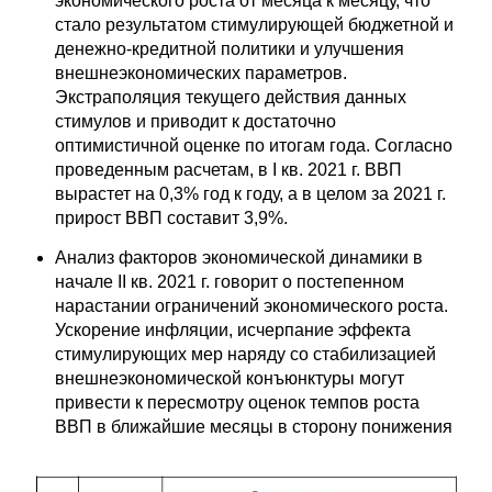
экономического роста от месяца к месяцу, что
стало результатом стимулирующей бюджетной и
Кафедра МФТИ
денежно-кредитной политики и улучшения
внешнеэкономических параметров.
Кафедра МАДИ
Экстраполяция текущего действия данных
стимулов и приводит к достаточно
Аспирантура
оптимистичной оценке по итогам года. Согласно
проведенным расчетам, в I кв. 2021 г. ВВП
Об аспирантуре
вырастет на 0,3% год к году, а в целом за 2021 г.
прирост ВВП составит 3,9%.
Поступление
Анализ факторов экономической динамики в
начале II кв. 2021 г. говорит о постепенном
Обучение
нарастании ограничений экономического роста.
Ускорение инфляции, исчерпание эффекта
стимулирующих мер наряду со стабилизацией
Нормативные документы
внешнеэкономической конъюнктуры могут
привести к пересмотру оценок темпов роста
Диссертационный совет
ВВП в ближайшие месяцы в сторону понижения
О совете