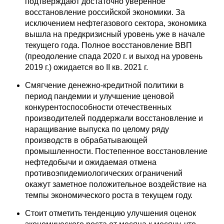
подтверждают достаточно уверенное
восстановление российской экономики. За
О совете
исключением нефтегазового сектора, экономика
вышла на предкризисный уровень уже в начале
Регулярные прогнозы
текущего года. Полное восстановление ВВП
(преодоление спада 2020 г. и выход на уровень
Квартальный прогноз
2019 г.) ожидается во II кв. 2021 г.
Смягчение денежно-кредитной политики в
Краткосрочный прогноз
период пандемии и улучшение ценовой
конкурентоспособности отечественных
Оценка индекса промышленного
производителей поддержали восстановление и
производства
наращивание выпуска по целому ряду
производств в обрабатывающей
Российская Система Климатического
промышленности. Постепенное восстановление
Мониторинга
нефтедобычи и ожидаемая отмена
противоэпидемиологических ограничений
окажут заметное положительное воздействие на
Центр «Климатическая политика и
экономика России»
темпы экономического роста в текущем году.
Стоит отметить тенденцию улучшения оценок
Образование и карьера