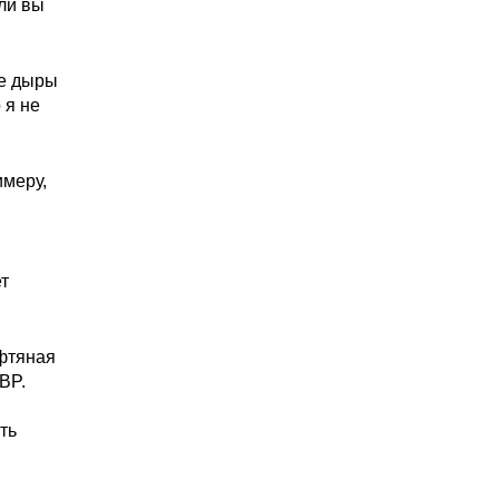
ли вы
ые дыры
 я не
имеру,
ет
фтяная
BP.
ть