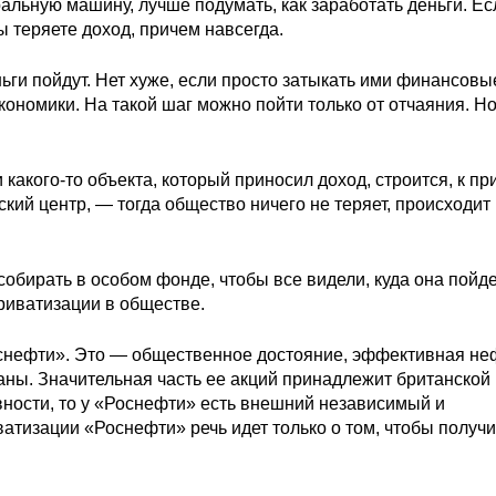
альную машину, лучше подумать, как заработать деньги. Ес
 теряете доход, причем навсегда.
ньги пойдут. Нет хуже, если просто затыкать ими финансов
кономики. На такой шаг можно пойти только от отчаяния. Но
 какого-то объекта, который приносил доход, строится, к пр
ий центр, — тогда общество ничего не теряет, происходит
собирать в особом фонде, чтобы все видели, куда она пойд
риватизации в обществе.
оснефти». Это — общественное достояние, эффективная не
ны. Значительная часть ее акций принадлежит британской 
ности, то у «Роснефти» есть внешний независимый и
ватизации «Роснефти» речь идет только о том, чтобы получи