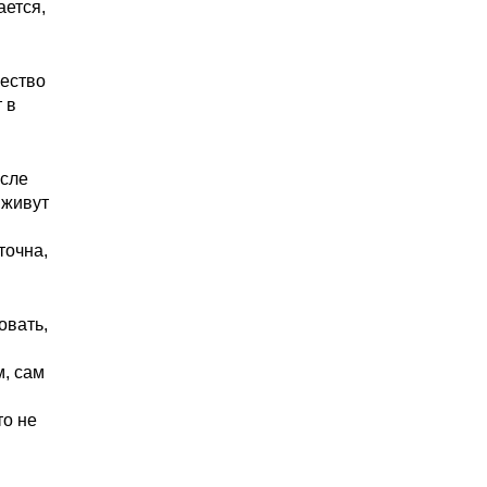
ается,
чество
 в
осле
 живут
точна,
овать,
м, сам
то не