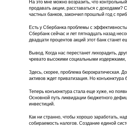
На это мне можно возразить, что контрольный 
продавать акции, расставаться с доходами? 
частных банков, закончил прошлый год с при
Есть у Сбербанка проблемы с эффективностью
Сбербанк сейчас и лет пятнадцать назад нес
двадцати процентов акций этот банк станет ещ
Вывод. Когда нас перестанет лихорадить, дру
чревато высокими социальными издержками, 
Здесь, скорее, проблема бюрократическая. Д
активов ждет приватизация. Но конъюнктура 
Теперь конъюнктура стала еще хуже, но появ
Основной путь ликвидации бюджетного дефици
инвестиций.
Как ни странно, чтобы хорошо заработать, н
собираемость налогов. Создание единой сис