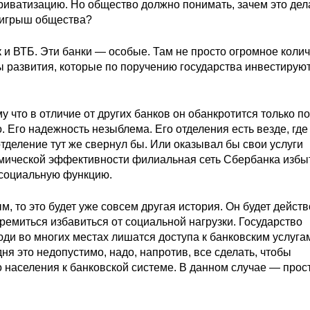
 приватизацию. Но общество должно понимать, зачем это дел
выигрыш общества?
и ВТБ. Эти банки — особые. Там не просто огромное коли
ты развития, которые по поручению государства инвестируют
 что в отличие от других банков он обанкротится только п
 Его надежность незыблема. Его отделения есть везде, где
отделение тут же свернул бы. Или оказывал бы свои услуги
номической эффективности филиальная сеть Сбербанка избы
 социальную функцию.
 то это будет уже совсем другая история. Он будет действ
тремиться избавиться от социальной нагрузки. Государство
ди во многих местах лишатся доступа к банковским услуга
ня это недопустимо, надо, напротив, все сделать, чтобы
 населения к банковской системе. В данном случае — прос