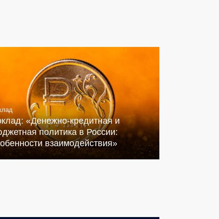
клад
оклад: «Денежно-кредитная и
джетная политика в России:
собенности взаимодействия»