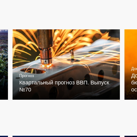
До
Д
Прогноз
Квартальный прогноз ВВП. Выпуск
бю
№70
о