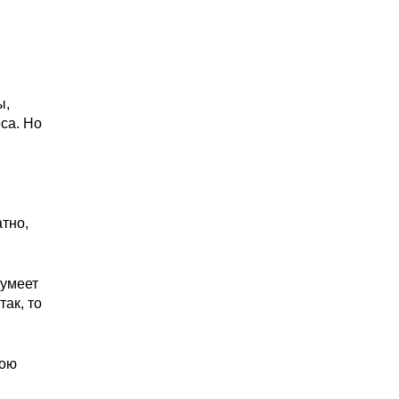
ы,
са. Но
атно,
 умеет
так, то
вою