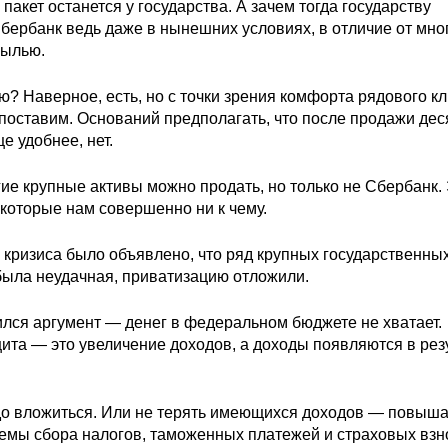
пакет останется у государства. А зачем тогда государству
Сбербанк ведь даже в нынешних условиях, в отличие от мно
былью.
? Наверное, есть, но с точки зрения комфорта рядового к
опоставим. Оснований предполагать, что после продажи дес
е удобнее, нет.
гие крупные активы можно продать, но только не Сбербанк.
которые нам совершенно ни к чему.
о кризиса было объявлено, что ряд крупных государственны
была неудачная, приватизацию отложили.
ился аргумент — денег в федеральном бюджете не хватает.
та — это увеличение доходов, а доходы появляются в рез
адо вложиться. Или не терять имеющихся доходов — повыша
темы сбора налогов, таможенных платежей и страховых вз