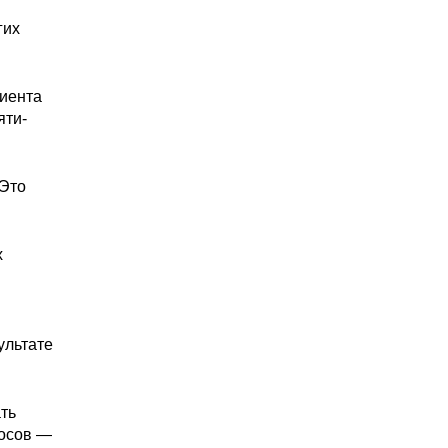
гих
лиента
яти-
 Это
х
ультате
ть
носов —