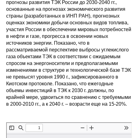
прогнозы развития ТЭК России до 2030-2040 гг.,
основанные на прогнозах экономического развития
О совете
страны (разработанных в ИНП РАН), прогнозных
оценках экономики добычи основных видов топлива,
Регулярные прогнозы
участия России в обеспечении мировых потребностей
в нефти и газе, прогресса в освоении новых
Квартальный прогноз
источников энергии. Показано, что в
рассматриваемой перспективе выбросы углекислого
Краткосрочный прогноз
газа объектами ТЭК в соответствии с ожидаемым
спросом на энергоносители и предполагаемыми
изменениями в структуре и технологической базе ТЭК
Оценка индекса промышленного
производства
не превысят уровня 1990 г., зафиксированного в
Киотском протоколе. Показано, что ежегодные
объемы инвестиций в ТЭК к 2030 г. должны, по
Российская Система Климатического
крайней мере, удвоиться по сравнению с требуемыми
Мониторинга
в 2000-2010 гг., а к 2040 г. – возрасти еще на 15-20%.
Центр «Климатическая политика и
экономика России»
Образование и карьера