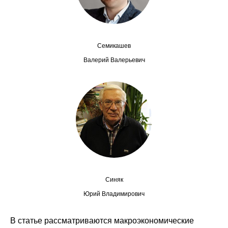
Общие требования
Стандарты оформления
Семикашев
Семинары
Валерий Валерьевич
Энергетический семинар
Российско-французский семинар
ЦДУ
Отрасли и регионы
Inforum
Синяк
Юрий Владимирович
Ученый совет
В статье рассматриваются макроэкономические
Материалы