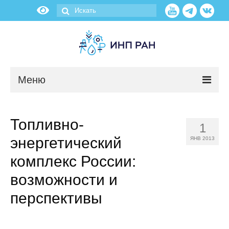
Меню
Новости
Топливно-
1
О нас
энергетический
ЯНВ 2013
Об институте
комплекс России:
возможности и
Научные подразделения
перспективы
Администрация