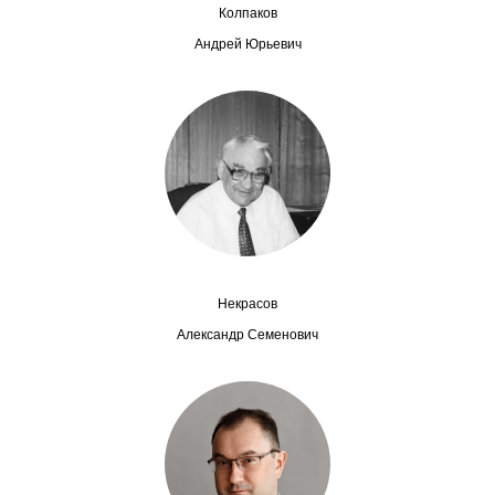
Колпаков
Редакционная этика
Андрей Юрьевич
Информация для авторов
Общие требования
Стандарты оформления
Научные труды
О журнале
Некрасов
Александр Семенович
Выпуски
Редакционная этика
Информация для авторов