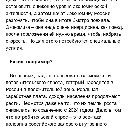
остановить снижение уровня экономической
Кафедра МФТИ
активности, а затем начать экономику России
разгонять, чтобы она в итоге быстро поехала.
Кафедра МАДИ
Экономика – она ведь очень инерционна, как поезд,
после торможения ей нужно время, чтобы набрать
Аспирантура
скорость. Но для этого потребуются специальные
усилия.
Об аспирантуре
– Какие, например?
Поступление
– Во-первых, надо использовать возможности
Обучение
потребительского спроса, который находится в
России в положительной зоне. Реальная
Нормативные документы
заработная плата, доходы населения продолжают
расти. Несмотря даже на то, что их темпы роста
Диссертационный совет
снизились по сравнению с 2024 годом. Дело в том,
что потребительский спрос – это все-таки
О совете
половина российского валового внутреннего