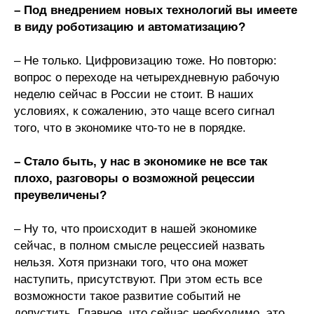
– Под внедрением новых технологий вы имеете
в виду роботизацию и автоматизацию?
О совете
– Не только. Цифровизацию тоже. Но повторю:
Регулярные прогнозы
вопрос о переходе на четырехдневную рабочую
Квартальный прогноз
неделю сейчас в России не стоит. В наших
условиях, к сожалению, это чаще всего сигнал
Краткосрочный прогноз
того, что в экономике что-то не в порядке.
Оценка индекса промышленного
– Стало быть, у нас в экономике не все так
производства
плохо, разговоры о возможной рецессии
преувеличены?
Российская Система Климатического
Мониторинга
– Ну то, что происходит в нашей экономике
сейчас, в полном смысле рецессией назвать
Центр «Климатическая политика и
нельзя. Хотя признаки того, что она может
экономика России»
наступить, присутствуют. При этом есть все
возможности такое развитие событий не
Образование и карьера
допустить. Главное, что сейчас необходимо, это