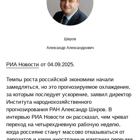
Сотрудники
Отчетность
Противодействие коррупции
Широв
Материалы для СМИ
Александр Александрович
Публикации
РИА Новости
от 04.09.2025.
Темпы роста российской экономики начали
Научная жизнь
замедляться, но это прогнозируемое охлаждение,
Издания
за которым последует ускорение, заявил директор
Института народнохозяйственного
Проблемы прогнозирования
прогнозирования РАН Александр Широв. В
интервью РИА Новости он рассказал, чем чреват
О журнале
переход на четырехдневную рабочую неделю,
когда россияне станут массово отказываться от
Номера журналов
депозитов и какие иностранные компании первыми