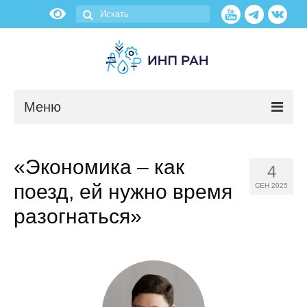
Меню
Новости
«Экономика – как
4
О нас
поезд, ей нужно время
СЕН 2025
Об институте
разогнаться»
Научные подразделения
Администрация