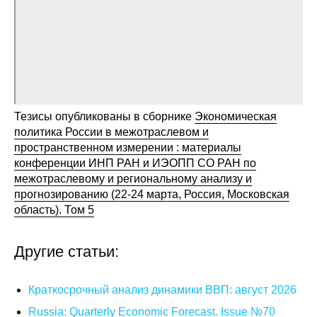
Общие требования
Стандарты оформления
Семинары
Энергетический семинар
Тезисы опубликованы в сборнике
Экономическая
политика России в межотраслевом и
Российско-французский семинар
пространственном измерении : материалы
конференции ИНП РАН и ИЭОПП СО РАН по
ЦДУ
межотраслевому и региональному анализу и
прогнозированию (22-24 марта, Россия, Московская
Отрасли и регионы
область). Том 5
Inforum
Другие статьи:
Ученый совет
Краткосрочный анализ динамики ВВП: август 2026
Материалы
Russia: Quarterly Economic Forecast. Issue №70