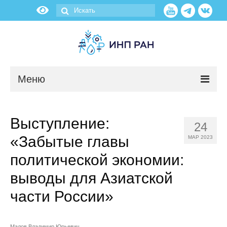
Меню
Новости
Выступление:
24
О нас
«Забытые главы
МАР 2023
Об институте
политической экономии:
выводы для Азиатской
Научные подразделения
части России»
Администрация
Малов Владимир Юрьевич