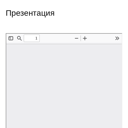
Редакционная этика
Презентация
Информация для авторов
Общие требования
Стандарты оформления
Научные труды
О журнале
Выпуски
Редакционная этика
Информация для авторов