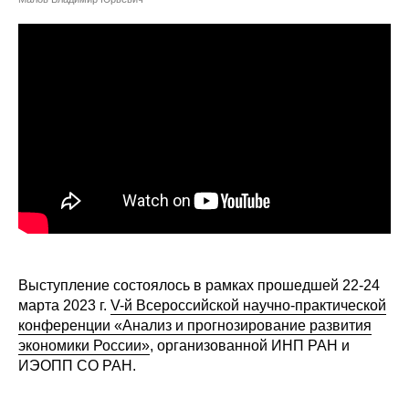
Сотрудники
Отчетность
Противодействие коррупции
Материалы для СМИ
Публикации
Научная жизнь
Издания
Выступление состоялось в рамках прошедшей 22-24
марта 2023 г.
V-й Всероссийской научно-практической
Проблемы прогнозирования
конференции «Анализ и прогнозирование развития
О журнале
экономики России»
, организованной ИНП РАН и
ИЭОПП СО РАН.
Номера журналов