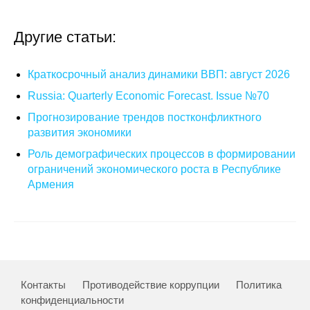
Общие требования
Другие статьи:
Стандарты оформления
Семинары
Краткосрочный анализ динамики ВВП: август 2026
Russia: Quarterly Economic Forecast. Issue №70
Энергетический семинар
Прогнозирование трендов постконфликтного
развития экономики
Российско-французский семинар
Роль демографических процессов в формировании
ограничений экономического роста в Республике
ЦДУ
Армения
Отрасли и регионы
Inforum
Ученый совет
Контакты
Противодействие коррупции
Политика
конфиденциальности
Материалы