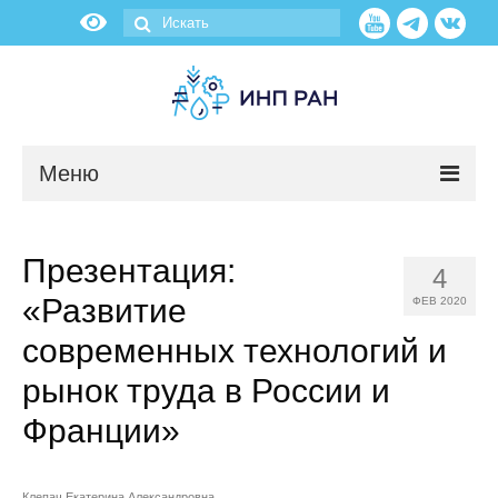
Меню
Новости
Презентация:
4
О нас
«Развитие
ФЕВ 2020
Об институте
современных технологий и
рынок труда в России и
Научные подразделения
Франции»
Администрация
Клепач Екатерина Александровна