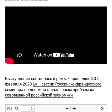
Сотрудники
Отчетность
Противодействие коррупции
Материалы для СМИ
Публикации
Научная жизнь
Издания
Выступление состоялось в рамках прошедшей 3-5
Проблемы прогнозирования
февраля 2020
LVIII сессии Российско-французского
семинара по денежно-финансовым проблемам
О журнале
современной российской экономики
Номера журналов