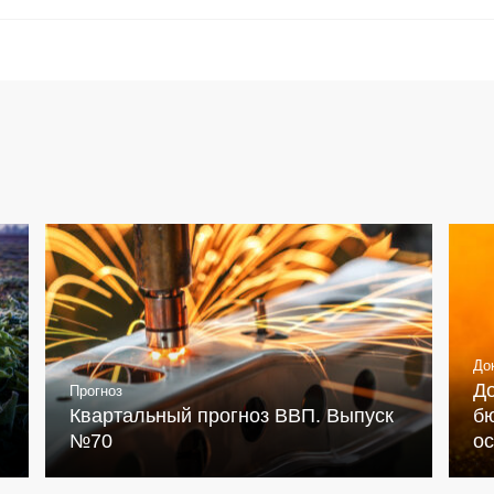
До
Д
Прогноз
Квартальный прогноз ВВП. Выпуск
бю
№70
о