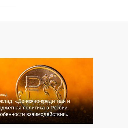
клад
оклад: «Денежно-кредитная и
джетная политика в России:
собенности взаимодействия»