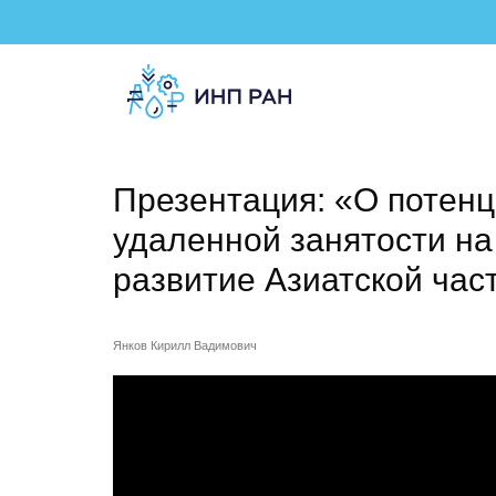
Презентация: «О потен
удаленной занятости на
развитие Азиатской час
Янков Кирилл Вадимович