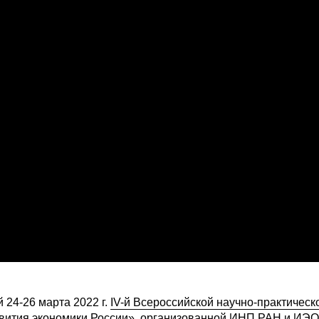
24-26 марта 2022 г.
IV-й Всероссийской научно-практическ
вития экономики России»
, организованной ИНП РАН и ИЭ