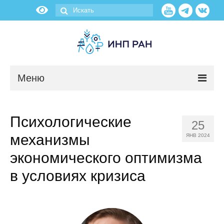
Меню
Новости
Психологические
25
О нас
механизмы
ЯНВ 2024
Об институте
экономического оптимизма
в условиях кризиса
Научные подразделения
Администрация