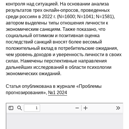
контроля над ситуацией. На основании анализа
Редакционная этика
результатов трех онлайн-опросов, проведенных
среди россиян в 2022 г. (N=1600; N=1041; N=1581),
Информация для авторов
автором выделены типы отношения личности к
экономическим санкциям. Также показано, что
Общие требования
социальный оптимизм и позитивная оценка
последствий санкций вносят более весомый
положительный вклад в потребительские ожидания,
Стандарты оформления
чем уровень доходов и уверенность личности в своих
силах. Намечены перспективные направления
Научные труды
дальнейших исследований в области психологии
экономических ожиданий.
О журнале
Статья опубликована в журнале «Проблемы
Выпуски
прогнозирования»,
№1 2024
Редакционная этика
Информация для авторов