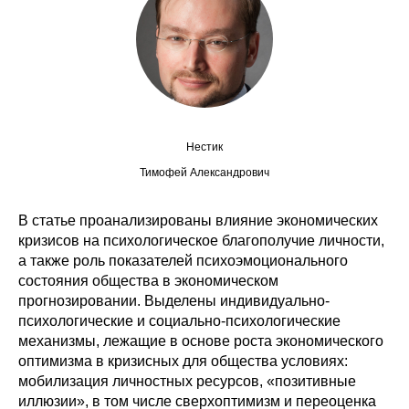
Сотрудники
Отчетность
Противодействие коррупции
Материалы для СМИ
Нестик
Тимофей Александрович
Публикации
В статье проанализированы влияние экономических
Научная жизнь
кризисов на психологическое благополучие личности,
а также роль показателей психоэмоционального
Издания
состояния общества в экономическом
прогнозировании. Выделены индивидуально-
Проблемы прогнозирования
психологические и социально-психологические
механизмы, лежащие в основе роста экономического
О журнале
оптимизма в кризисных для общества условиях:
мобилизация личностных ресурсов, «позитивные
Номера журналов
иллюзии», в том числе сверхоптимизм и переоценка