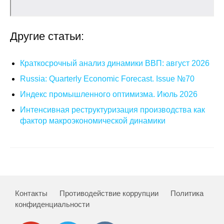
Кафедра МФТИ
Другие статьи:
Кафедра МАДИ
Краткосрочный анализ динамики ВВП: август 2026
Аспирантура
Russia: Quarterly Economic Forecast. Issue №70
Об аспирантуре
Индекс промышленного оптимизма. Июль 2026
Интенсивная реструктуризация производства как
Поступление
фактор макроэкономической динамики
Обучение
Нормативные документы
Диссертационный совет
Контакты
Противодействие коррупции
Политика
конфиденциальности
О совете