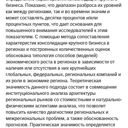
Общие требования
бизнеса. Показано, что диапазон разброса их уровней
как между регионами, так и во времени значим и
Стандарты оформления
может составлять десятки процентов и/или
процентных пунктов, что дает основания для
Семинары
повышенного внимания исследователей к этим
показателям. С помощью метода сопоставления
Энергетический семинар
характеристик консолидации крупного бизнеса в
регионах и построенных количественных оценок
обоснована типология способов (моделей)
Российско-французский семинар
экономического роста в регионах в зависимости от
наличия или отсутствия в них крупнейших
ЦДУ
глобальных, федеральных, региональных компаний и
их роли в экономике региона. Теоретическая
Отрасли и регионы
значимость данного подхода состоит в совмещении
институционального анализа архитектуры
Inforum
региональных рынков со стоимостными и натурально-
физическими аспектами анализа, что позволит
повысить качество диагностики региональных и
Ученый совет
межрегиональных проблем, а также обоснованность
Материалы
прогнозов. Практическая значимость определяется