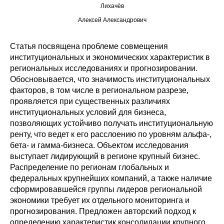
Лихачёв
Редакционная этика
Алексей Александрович
Информация для авторов
Статья посвящена проблеме совмещения
институциональных и экономических характеристик в
Общие требования
региональных исследованиях и прогнозировании.
Обосновывается, что значимость институциональных
Стандарты оформления
факторов, в том числе в региональном разрезе,
проявляется при существенных различиях
Научные труды
институциональных условий для бизнеса,
позволяющих устойчиво получать институциональную
О журнале
ренту, что ведет к его расслоению по уровням альфа-,
бета- и гамма-бизнеса. Объектом исследования
Выпуски
выступает лидирующий в регионе крупный бизнес.
Распределение по регионам глобальных и
федеральных крупнейших компаний, а также наличие
Редакционная этика
сформировавшейся группы лидеров региональной
экономики требует их отдельного мониторинга и
Информация для авторов
прогнозирования. Предложен авторский подход к
определению характеристик консолидации крупного