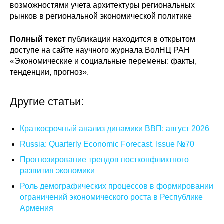
возможностями учета архитектуры региональных
рынков в региональной экономической политике
О совете
Полный текст
публикации находится в
открытом
Регулярные прогнозы
доступе
на сайте научного журнала ВолНЦ РАН
«Экономические и социальные перемены: факты,
Квартальный прогноз
тенденции, прогноз».
Краткосрочный прогноз
Другие статьи:
Оценка индекса промышленного
производства
Краткосрочный анализ динамики ВВП: август 2026
Russia: Quarterly Economic Forecast. Issue №70
Российская Система Климатического
Мониторинга
Прогнозирование трендов постконфликтного
развития экономики
Центр «Климатическая политика и
Роль демографических процессов в формировании
экономика России»
ограничений экономического роста в Республике
Армения
Образование и карьера