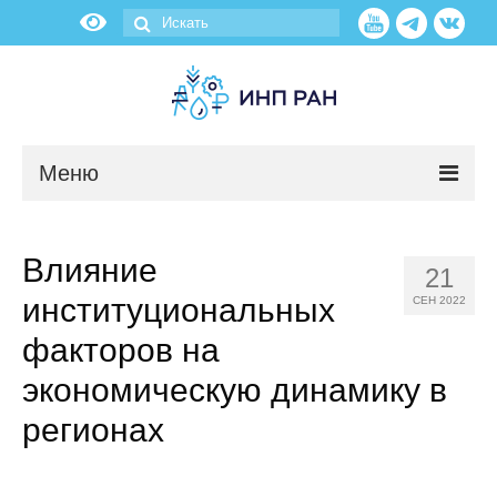
Меню
Новости
Влияние
21
О нас
институциональных
СЕН 2022
Об институте
факторов на
экономическую динамику в
Научные подразделения
регионах
Администрация