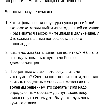
вопросы и наметить подходы к их решению.
Редакционная этика
Вопросы сразу перечислю:
Информация для авторов
Какая финансовая структура нужна российской
экономике, чтобы выйти из сегодняшней ситуации
Общие требования
и развиваться высокими темпами в дальнейшем?
Это самый главный вопрос, оставлю его
Стандарты оформления
напоследок
Научные труды
Какая должна быть валютная политика? Я бы его
сформулировал так: нужна ли России
О журнале
дедолларизация
Процентные ставки – это результат или
Выпуски
инструмент? Очень много говорят о том, что надо
снизить процентные ставки – а можем ли мы
Редакционная этика
волевым решением это сделать? Или надо
определённым образом двинуть экономику,
финансовую систему, чтобы у нас случились
Информация для авторов
нужные ставки