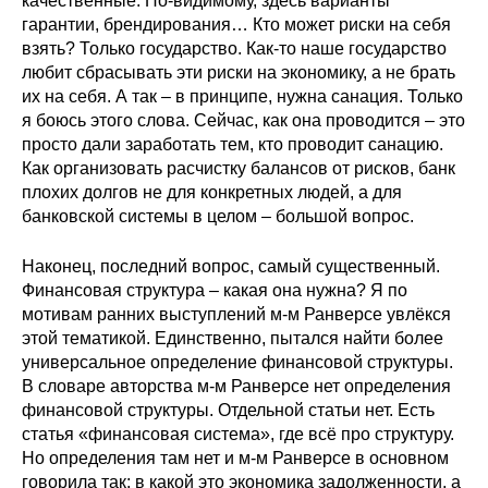
качественные. По-видимому, здесь варианты
гарантии, брендирования… Кто может риски на себя
взять? Только государство. Как-то наше государство
любит сбрасывать эти риски на экономику, а не брать
их на себя. А так – в принципе, нужна санация. Только
я боюсь этого слова. Сейчас, как она проводится – это
просто дали заработать тем, кто проводит санацию.
Как организовать расчистку балансов от рисков, банк
плохих долгов не для конкретных людей, а для
банковской системы в целом – большой вопрос.
Наконец, последний вопрос, самый существенный.
Финансовая структура – какая она нужна? Я по
мотивам ранних выступлений м-м Ранверсе увлёкся
этой тематикой. Единственно, пытался найти более
универсальное определение финансовой структуры.
В словаре авторства м-м Ранверсе нет определения
финансовой структуры. Отдельной статьи нет. Есть
статья «финансовая система», где всё про структуру.
Но определения там нет и м-м Ранверсе в основном
говорила так: в какой это экономика задолженности, а