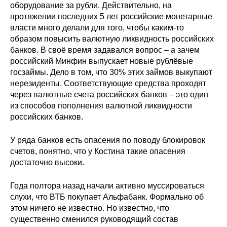
оборудование за рубли. Действительно, на
протяжении последних 5 лет российские монетарные
О совете
власти много делали для того, чтобы каким-то
образом повысить валютную ликвидность российских
Регулярные прогнозы
банков. В своё время задавался вопрос – а зачем
российский Минфин выпускает новые рублёвые
Квартальный прогноз
госзаймы. Дело в том, что 30% этих займов выкупают
нерезиденты. Соответствующие средства проходят
Краткосрочный прогноз
через валютные счета российских банков – это один
из способов пополнения валютной ликвидности
Оценка индекса промышленного
российских банков.
производства
У ряда банков есть опасения по поводу блокировок
Российская Система Климатического
счетов, понятно, что у Костина такие опасения
Мониторинга
достаточно высоки.
Года полтора назад начали активно муссироваться
Центр «Климатическая политика и
экономика России»
слухи, что ВТБ покупает Альфабанк. Формально об
этом ничего не известно. Но известно, что
существенно сменился руководящий состав
Образование и карьера