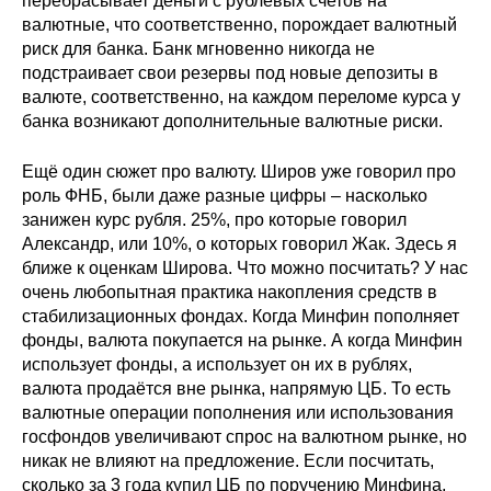
перебрасывает деньги с рублёвых счетов на
Материалы
валютные, что соответственно, порождает валютный
риск для банка. Банк мгновенно никогда не
Конкурсы и вакансии
подстраивает свои резервы под новые депозиты в
валюте, соответственно, на каждом переломе курса у
банка возникают дополнительные валютные риски.
Контакты
Ещё один сюжет про валюту. Широв уже говорил про
роль ФНБ, были даже разные цифры – насколько
занижен курс рубля. 25%, про которые говорил
Александр, или 10%, о которых говорил Жак. Здесь я
ближе к оценкам Широва. Что можно посчитать? У нас
очень любопытная практика накопления средств в
стабилизационных фондах. Когда Минфин пополняет
фонды, валюта покупается на рынке. А когда Минфин
использует фонды, а использует он их в рублях,
валюта продаётся вне рынка, напрямую ЦБ. То есть
валютные операции пополнения или использования
госфондов увеличивают спрос на валютном рынке, но
никак не влияют на предложение. Если посчитать,
сколько за 3 года купил ЦБ по поручению Минфина,