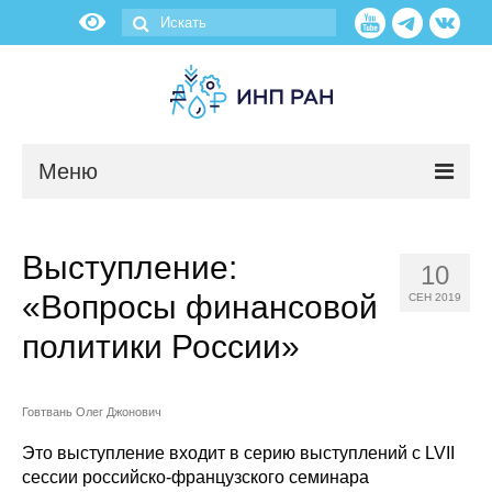
Меню
Новости
Выступление:
10
О нас
«Вопросы финансовой
СЕН 2019
Об институте
политики России»
Научные подразделения
Говтвань Олег Джонович
Администрация
Это выступление входит в серию выступлений с LVII
сессии российско-французского семинара