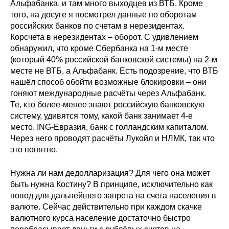
Альфабанка, и там много выходцев из ВТБ. Кроме
того, на досуге я посмотрел данные по оборотам
Кафедра МФТИ
российских банков по счетам в нерезидентах.
Корсчета в нерезидентах – оборот. С удивлением
Кафедра МАДИ
обнаружил, что кроме Сбербанка на 1-м месте
(который 40% российской банковской системы) на 2-м
Аспирантура
месте не ВТБ, а Альфабанк. Есть подозрение, что ВТБ
нашёл способ обойти возможные блокировки – они
Об аспирантуре
гоняют международные расчёты через Альфабанк.
Те, кто более-менее знают российскую банковскую
Поступление
систему, удивятся тому, какой банк занимает 4-е
место. ING-Евразия, банк с голландским капиталом.
Через него проводят расчёты Лукойл и НЛМК, так что
Обучение
это понятно.
Нормативные документы
Нужна ли нам дедолларизация? Для чего она может
быть нужна Костину? В принципе, исключительно как
Диссертационный совет
повод для дальнейшего запрета на счета населения в
валюте. Сейчас действительно при каждом скачке
О совете
валютного курса население достаточно быстро