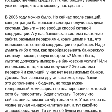
государственных средств. И к настоящему времени я
уже не верю, что это можно у нас сделать.
В 2006 году можно было. Но сейчас после санаций,
концентрации банковского сектора получилась дикая
система. Деньги – это вообще способ сетевой
координации. А у нас банковская система настолько
забита разными иерархиями, коалициями и т.д., что
возможность сетевой координации не работает. Надо
думать либо о том, как преобразовывать банковскую
систему – может, новую построить? Может быть,
льготно допускать импортные банковские услуги? Или
использовать то, что мы получили? Это система
иерархий и коалиций, у нас нет независимых банков.
Должна быть совсем другая система, когда банки –
это дополнение к бюджету, но тогда нужен
генеральный комиссариат по планированию, который
хотя бы приоритеты будет спускать. Потому что
сейчас они занимаются чёрт знает чем. У нас вчера на
ужине звучал «анархокапитализм», а тут какой-то
анархофеодализм. То ли мы её будем использовать