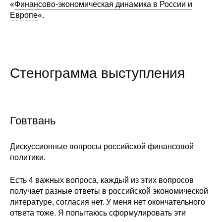
Сотрудники
«
Финансово-экономическая динамика в России и
Европе
«.
Отчетность
Противодействие коррупции
Cтенограмма выступления
Материалы для СМИ
Публикации
Говтвань
Научная жизнь
Издания
Дискуссионные вопросы российской финансовой
политики.
Проблемы прогнозирования
Есть 4 важных вопроса, каждый из этих вопросов
О журнале
получает разные ответы в российской экономической
литературе, согласия нет. У меня нет окончательного
Номера журналов
ответа тоже. Я попытаюсь сформулировать эти