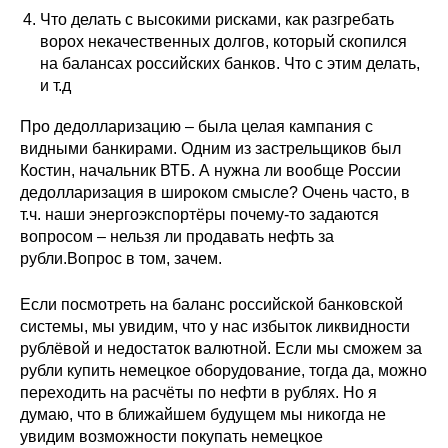
Общие требования
Что делать с высокими рисками, как разгребать
ворох некачественных долгов, который скопился
Стандарты оформления
на балансах российских банков. Что с этим делать,
и т.д
Семинары
Про дедолларизацию – была целая кампания с
Энергетический семинар
видными банкирами. Одним из застрельщиков был
Костин, начальник ВТБ. А нужна ли вообще России
дедолларизация в широком смысле? Очень часто, в
Российско-французский семинар
т.ч. наши энергоэкспортёры почему-то задаются
вопросом – нельзя ли продавать нефть за
ЦДУ
рубли.Вопрос в том, зачем.
Отрасли и регионы
Если посмотреть на баланс российской банковской
системы, мы увидим, что у нас избыток ликвидности
Inforum
рублёвой и недостаток валютной. Если мы сможем за
рубли купить немецкое оборудование, тогда да, можно
переходить на расчёты по нефти в рублях. Но я
Ученый совет
думаю, что в ближайшем будущем мы никогда не
Материалы
увидим возможности покупать немецкое