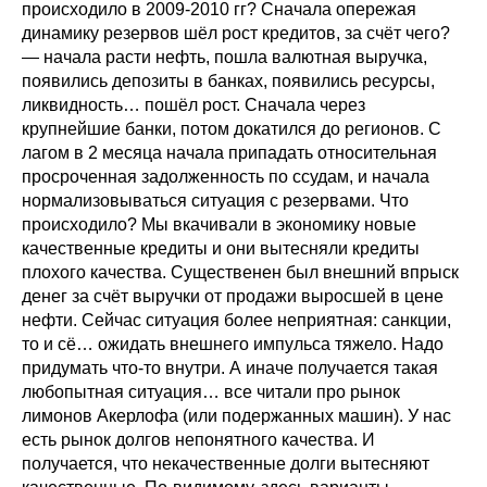
происходило в 2009-2010 гг? Сначала опережая
динамику резервов шёл рост кредитов, за счёт чего?
— начала расти нефть, пошла валютная выручка,
появились депозиты в банках, появились ресурсы,
ликвидность… пошёл рост. Сначала через
крупнейшие банки, потом докатился до регионов. С
лагом в 2 месяца начала припадать относительная
просроченная задолженность по ссудам, и начала
нормализовываться ситуация с резервами. Что
происходило? Мы вкачивали в экономику новые
качественные кредиты и они вытесняли кредиты
плохого качества. Существенен был внешний впрыск
денег за счёт выручки от продажи выросшей в цене
нефти. Сейчас ситуация более неприятная: санкции,
то и сё… ожидать внешнего импульса тяжело. Надо
придумать что-то внутри. А иначе получается такая
любопытная ситуация… все читали про рынок
лимонов Акерлофа (или подержанных машин). У нас
есть рынок долгов непонятного качества. И
получается, что некачественные долги вытесняют