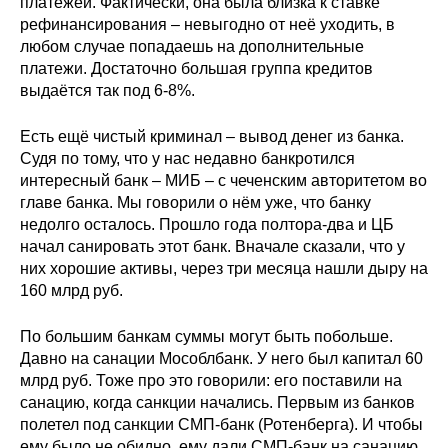
платежей. Фактически, она была близка к ставке
рефинансирования – невыгодно от неё уходить, в
любом случае попадаешь на дополнительные
платежи. Достаточно большая группа кредитов
выдаётся так под 6-8%.
Есть ещё чистый криминал – вывод денег из банка.
Судя по тому, что у нас недавно банкротился
интересный банк – МИБ – с чеченским авторитетом во
главе банка. Мы говорили о нём уже, что банку
недолго осталось. Прошло года полтора-два и ЦБ
начал санировать этот банк. Вначале сказали, что у
них хорошие активы, через три месяца нашли дыру на
160 млрд руб.
По большим банкам суммы могут быть побольше.
Давно на санации Мособлбанк. У него был капитал 60
млрд руб. Тоже про это говорили: его поставили на
санацию, когда санкции начались. Первым из банков
полетел под санкции СМП-банк (Ротенберга). И чтобы
ему было не обидно, ему дали СМП-банк на санацию.