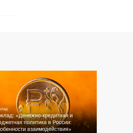
клад
оклад: «Денежно-кредитная и
джетная политика в России:
собенности взаимодействия»