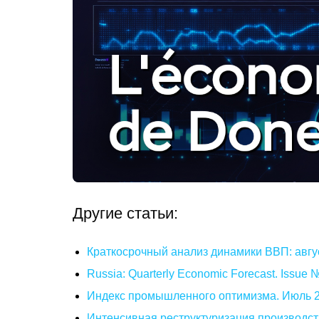
Другие статьи:
Краткосрочный анализ динамики ВВП: авгу
Russia: Quarterly Economic Forecast. Issue
Индекс промышленного оптимизма. Июль 
Интенсивная реструктуризация производст