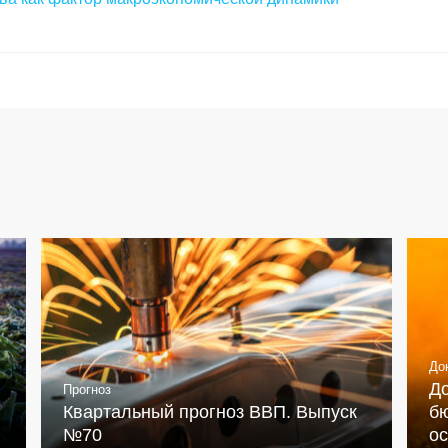
До
Д
Прогноз
Квартальный прогноз ВВП. Выпуск
бю
№70
о