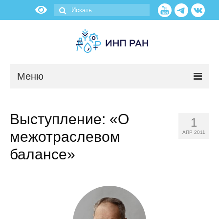
Меню
Новости
Выступление: «О
1
О нас
межотраслевом
АПР 2011
Об институте
балансе»
Научные подразделения
Администрация