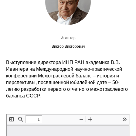
Сотрудники
Отчетность
Противодействие коррупции
Ивантер
Материалы для СМИ
Виктор Викторович
Публикации
Выступление директора ИНП РАН академика В.В.
Ивантера на Международной научно-практической
конференции Межотраслевой баланс – история и
Научная жизнь
перспективы, посвященной юбилейной дате – 50-
летию разработки первого отчетного межотраслевого
Издания
баланса СССР.
Проблемы прогнозирования
О журнале
Номера журналов