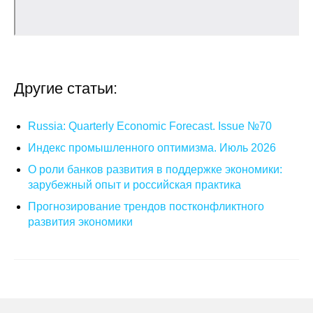
О совете
Регулярные прогнозы
Другие статьи:
Квартальный прогноз
Краткосрочный прогноз
Russia: Quarterly Economic Forecast. Issue №70
Индекс промышленного оптимизма. Июль 2026
Оценка индекса промышленного
О роли банков развития в поддержке экономики:
производства
зарубежный опыт и российская практика
Прогнозирование трендов постконфликтного
Российская Система Климатического
развития экономики
Мониторинга
Центр «Климатическая политика и
экономика России»
Образование и карьера