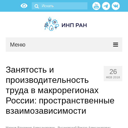
Меню
Новости
Занятость и
26
О нас
производительность
ФЕВ 2018
Об институте
труда в макрорегионах
России: пространственные
Научные подразделения
взаимозависимости
Администрация
Марков Владимир Александрович
Русановский Виктор Александрович