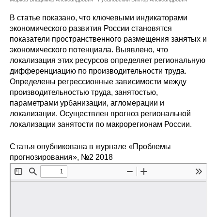
Сотрудники
В статье показано, что ключевыми индикаторами
Отчетность
экономического развития России становятся
показатели пространственного размещения занятых и
экономического потенциала. Выявлено, что
Противодействие коррупции
локализация этих ресурсов определяет региональную
дифференциацию по производительности труда.
Материалы для СМИ
Определены регрессионные зависимости между
производительностью труда, занятостью,
Публикации
параметрами урбанизации, агломерации и
локализации. Осуществлен прогноз региональной
Научная жизнь
локализации занятости по макрорегионам России.
Издания
Статья опубликована в журнале «Проблемы
прогнозирования»,
№2 2018
Проблемы прогнозирования
О журнале
Номера журналов