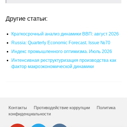
О совете
Другие статьи:
Регулярные прогнозы
Краткосрочный анализ динамики ВВП: август 2026
Квартальный прогноз
Russia: Quarterly Economic Forecast. Issue №70
Краткосрочный прогноз
Индекс промышленного оптимизма. Июль 2026
Интенсивная реструктуризация производства как
Оценка индекса промышленного
фактор макроэкономической динамики
производства
Российская Система Климатического
Мониторинга
Центр «Климатическая политика и
Контакты
Противодействие коррупции
Политика
экономика России»
конфиденциальности
Образование и карьера