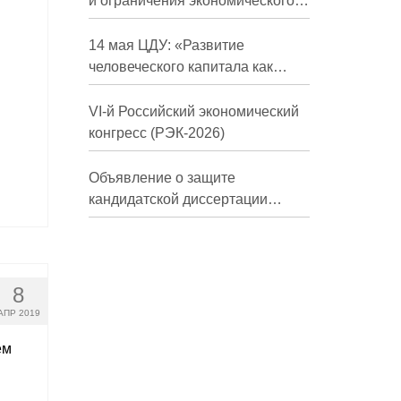
и ограничения экономического
развития России в средне- и
долгосрочной перспективе»
14 мая ЦДУ: «Развитие
человеческого капитала как
фактор экономического роста»
VI-й Российский экономический
конгресс (РЭК-2026)
Объявление о защите
кандидатской диссертации
Трындиной Николь Сергеевны
8
АПР 2019
ем