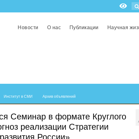
Новости
О нас
Публикации
Научная жиз
Институт в СМИ
Архив объявлений
ится Семинар в формате Круглого
гноз реализации Стратегии
 развития России»