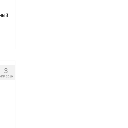
дный
3
АПР 2019