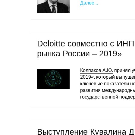
Далее...
Deloitte совместно с ИН
рынка России – 2019»
Колпаков А.Ю.
принял у
2019
«, который выпуще
ключевые показатели не
развития международны
государственной подде
Выступление Кувалина Д