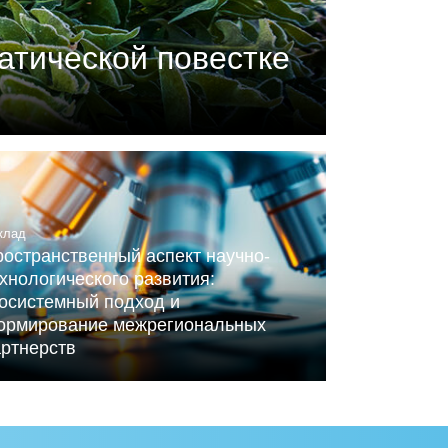
атической повестке
П) совместно с центром
ного Альянса по вопросам
клад
остранственный аспект научно-
хнологического развития:
косистемный подход и
ормирование межрегиональных
артнерств