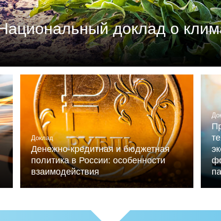
Национальный доклад о клим
м союзом промышленников и предпринимателей (РСП
мика России» (при ИНП РАН) при участии Националь
льниченко.
До
Пр
те
Доклад
Денежно-кредитная и бюджетная
э
политика в России: особенности
ф
взаимодействия
п