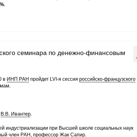
3%
.
зского семинара по денежно-финансовым
0 в
ИНП РАН
пройдет LVI-я сессия
российско-французского
мам.
к
В.В. Ивантер
.
ей индустриализации при Высшей школе социальных наук
ный член РАН, профессор
Жак Сапир
.