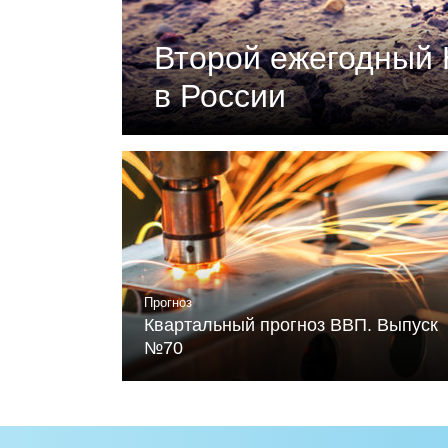
Второй ежегодный 
в России
Документ подготовлен Российски
«Климатическая политика и эконо
устойчивого развития и Фонда Ме
Читать
Прогноз
Квартальный прогноз ВВП. Выпуск
№70