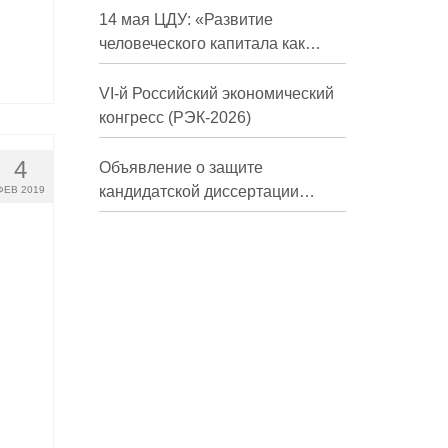
долгосрочной перспективе»
14 мая ЦДУ: «Развитие
человеческого капитала как
фактор экономического роста»
VI-й Российский экономический
конгресс (РЭК-2026)
4
Объявление о защите
кандидатской диссертации
ФЕВ 2019
Трындиной Николь Сергеевны