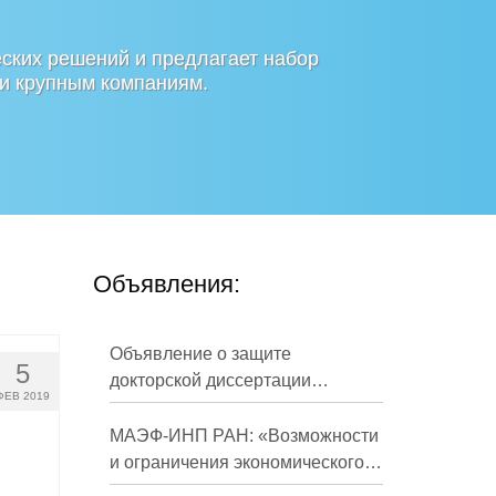
ских решений и предлагает набор
 и крупным компаниям.
Объявления:
Объявление о защите
5
докторской диссертации
ФЕВ 2019
Кузнецова Михаила
Евгеньевича
МАЭФ-ИНП РАН: «Возможности
и ограничения экономического
развития России в средне- и