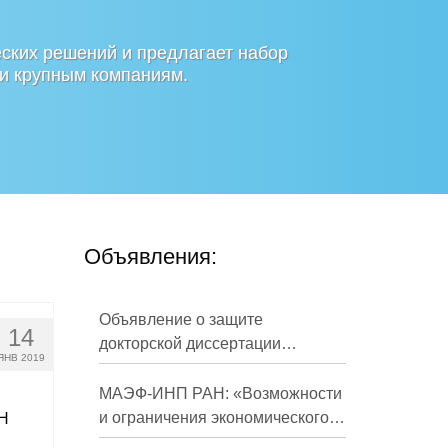
ских решений и предлагает набор
 и крупным компаниям.
Объявления:
Объявление о защите
14
докторской диссертации
ЯНВ 2019
Кузнецова Михаила
Евгеньевича
МАЭФ-ИНП РАН: «Возможности
и ограничения экономического
АН
развития России в средне- и