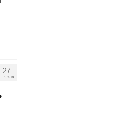
н
27
ДЕК 2018
 и