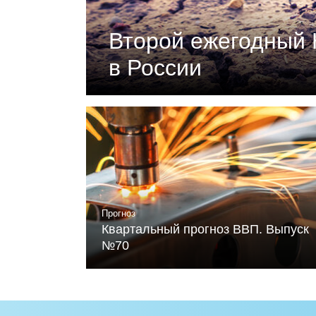
Второй ежегодный 
в России
Документ подготовлен Российски
«Климатическая политика и эконо
устойчивого развития и Фонда Ме
Читать
Прогноз
Квартальный прогноз ВВП. Выпуск
№70