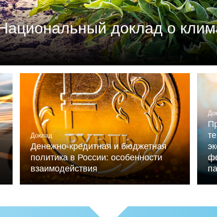
Национальный доклад о клим
м союзом промышленников и предпринимателей (РСП
мика России» (при ИНП РАН) при участии Националь
льниченко.
До
Пр
те
Доклад
Денежно-кредитная и бюджетная
э
политика в России: особенности
ф
взаимодействия
п