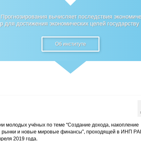
 Прогнозирования вычисляет последствия экономиче
 для достижения экономических целей государству
Об институте
и молодых учёных по теме “Создание дохода, накопление
я рынки и новые мировые финансы”, проходящей в ИНП Р
преля 2019 года.