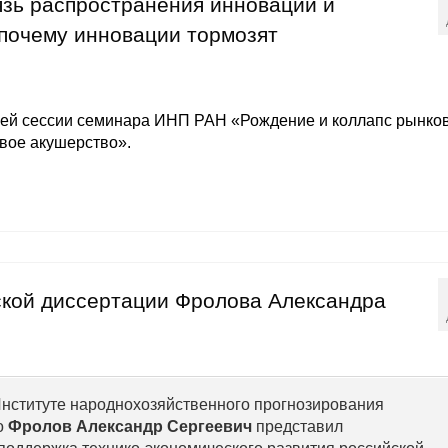
язь распространения инноваций и
 почему инновации тормозят
ьей сессии семинара ИНП РАН «Рождение и коллапс рынков
вое акушерство».
ской диссертации Фролова Александра
Институте народнохозяйственного прогнозирования
о
Фролов Александр Сергеевич
представил