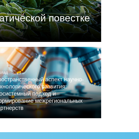
атической повестке
П) совместно с центром
ного Альянса по вопросам
клад
остранственный аспект научно-
хнологического развития:
косистемный подход и
ормирование межрегиональных
артнерств