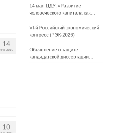
долгосрочной перспективе»
14 мая ЦДУ: «Развитие
человеческого капитала как
фактор экономического роста»
VI-й Российский экономический
конгресс (РЭК-2026)
14
Объявление о защите
ЯНВ 2019
кандидатской диссертации
Трындиной Николь Сергеевны
10
ЯНВ 2019