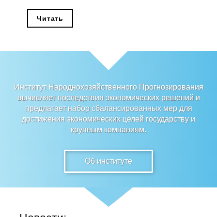
Редакционная этика
Читать
Информация для авторов
Общие требования
Стандарты оформления
Институт Народнохозяйственного Прогнозирования
вычисляет последствия экономических решений и
Научные труды
предлагает набор сбалансированных мер для
достижения экономических целей государству и
О журнале
крупным компаниям.
Выпуски
Об институте
Редакционная этика
Информация для авторов