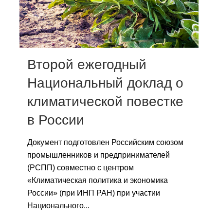
Сотрудники
Отчетность
Противодействие коррупции
Второй ежегодный
Материалы для СМИ
Национальный доклад о
климатической повестке
Публикации
в России
Научная жизнь
Документ подготовлен Российским союзом
Издания
промышленников и предпринимателей
Проблемы прогнозирования
(РСПП) совместно с центром
«Климатическая политика и экономика
О журнале
России» (при ИНП РАН) при участии
Национального...
Номера журналов