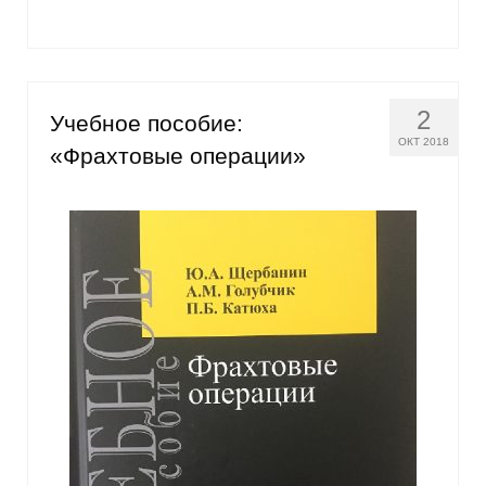
Кафедра МФТИ
Кафедра МАДИ
2
Учебное пособие:
Аспирантура
ОКТ 2018
«Фрахтовые операции»
Об аспирантуре
Поступление
Обучение
Нормативные документы
Диссертационный совет
О совете