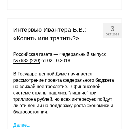
О совете
Регулярные прогнозы
3
Интервью Ивантера В.В.:
ОКТ 2018
Квартальный прогноз
«Копить или тратить?»
Краткосрочный прогноз
Российская газета — Федеральный выпуск
№7683 (220)
от 02.10.2018
Оценка индекса промышленного
производства
В Государственной Думе начинается
рассмотрение проекта федерального бюджета
Российская Система Климатического
на ближайшее трехлетие. В финансовой
Мониторинга
системе страны нашлись “лишние” три
триллиона рублей, но всех интересует, пойдут
ли эти деньги на поддержку роста экономики и
Центр «Климатическая политика и
благосостояния.
экономика России»
Далее...
Образование и карьера