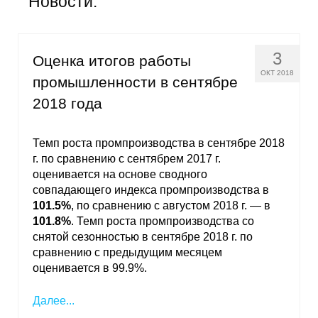
Новости:
Общие требования
Стандарты оформления
3
Оценка итогов работы
Семинары
ОКТ 2018
промышленности в сентябре
2018 года
Энергетический семинар
Российско-французский семинар
Темп роста промпроизводства в сентябре 2018
г. по сравнению с сентябрем 2017 г.
ЦДУ
оценивается на основе сводного
совпадающего индекса промпроизводства в
101.5%
, по сравнению с августом 2018 г. — в
Отрасли и регионы
101.8%
. Темп роста промпроизводства со
снятой сезонностью в сентябре 2018 г. по
Inforum
сравнению с предыдущим месяцем
оценивается в 99.9%.
Ученый совет
Далее...
Материалы