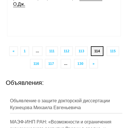
О.Дж.
«
1
…
111
112
113
114
115
116
117
…
130
»
Объявления:
Объявление о защите докторской диссертации
Кузнецова Михаила Евгеньевича
МАЭФ-ИНП РАН: «Возможности и ограничения