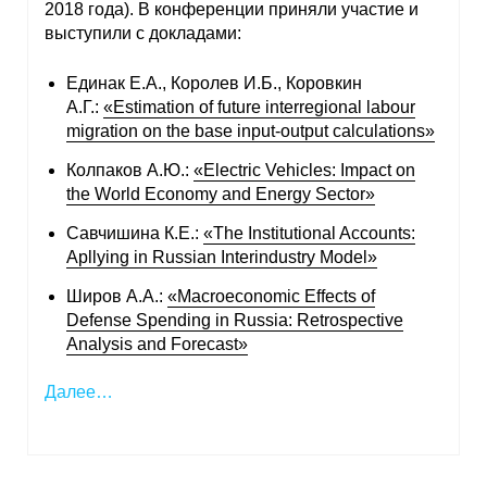
2018 года). В конференции приняли участие и
выступили с докладами:
О совете
Единак Е.А., Королев И.Б., Коровкин
Регулярные прогнозы
А.Г.:
«Estimation of future interregional labour
migration on the base input-output calculations»
Квартальный прогноз
Колпаков А.Ю.:
«Electric Vehicles: Impact on
the World Economy and Energy Sector»
Краткосрочный прогноз
Савчишина К.Е.:
«The Institutional Accounts:
Оценка индекса промышленного
Apllying in Russian Interindustry Model»
производства
Широв А.А.:
«Macroeconomic Effects of
Defense Spending in Russia: Retrospective
Российская Система Климатического
Analysis and Forecast»
Мониторинга
Далее…
Центр «Климатическая политика и
экономика России»
Образование и карьера