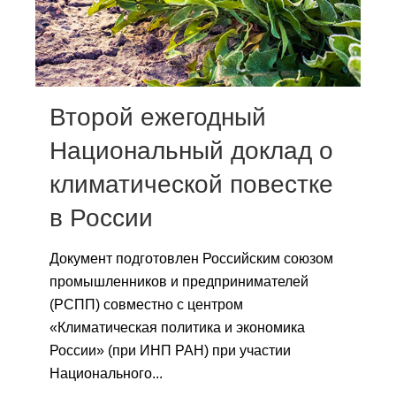
Сотрудники
Отчетность
Противодействие коррупции
Второй ежегодный
Материалы для СМИ
Национальный доклад о
климатической повестке
Публикации
в России
Научная жизнь
Документ подготовлен Российским союзом
Издания
промышленников и предпринимателей
Проблемы прогнозирования
(РСПП) совместно с центром
«Климатическая политика и экономика
О журнале
России» (при ИНП РАН) при участии
Национального...
Номера журналов