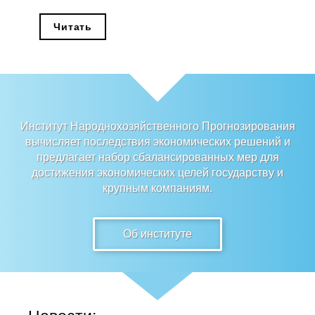
Редакционная этика
Читать
Информация для авторов
Общие требования
Стандарты оформления
Институт Народнохозяйственного Прогнозирования
вычисляет последствия экономических решений и
Научные труды
предлагает набор сбалансированных мер для
достижения экономических целей государству и
О журнале
крупным компаниям.
Выпуски
Об институте
Редакционная этика
Информация для авторов