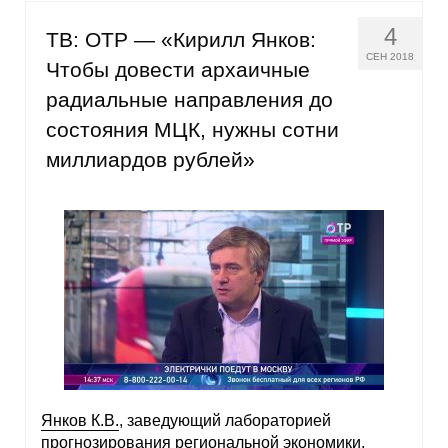
Кафедра МФТИ
4
ТВ: ОТР — «Кирилл Янков:
СЕН 2018
Чтобы довести архаичные
Кафедра МАДИ
радиальные направления до
состояния МЦК, нужны сотни
Аспирантура
миллиардов рублей»
Об аспирантуре
Поступление
Обучение
Нормативные документы
Диссертационный совет
О совете
Янков К.В.
, заведующий лабораторией
прогнозирования региональной экономики,