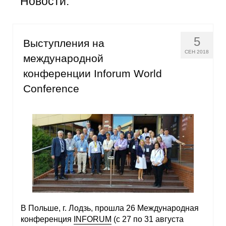
Новости:
Общие требования
Стандарты оформления
5
Выступления на
Семинары
СЕН 2018
международной
конференции Inforum World
Энергетический семинар
Conference
Российско-французский семинар
ЦДУ
Отрасли и регионы
Inforum
Ученый совет
В Польше, г. Лодзь, прошла 26 Международная
конференция
INFORUM
(с 27 по 31 августа
Материалы