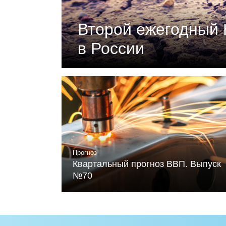
Второй ежегодный 
в России
Документ подготовлен Российски
«Климатическая политика и эконо
устойчивого развития и Фонда Ме
Читать
Прогноз
Квартальный прогноз ВВП. Выпуск
№70