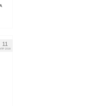
 А
11
АПР 2018