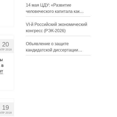
долгосрочной перспективе»
14 мая ЦДУ: «Развитие
человеческого капитала как
фактор экономического роста»
VI-й Российский экономический
конгресс (РЭК-2026)
20
Объявление о защите
кандидатской диссертации
АПР 2018
Трындиной Николь Сергеевны
мы
 в
от
19
АПР 2018