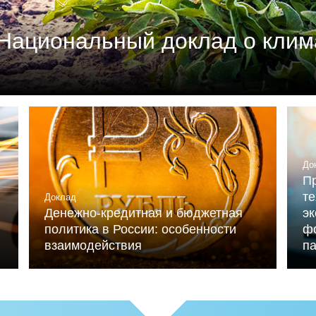
Национальный доклад о клим
м союзом промышленников и предпринимателей (РСП
мика России» (при ИНП РАН) при участии Националь
льниченко.
До
Пр
те
Доклад
Денежно-кредитная и бюджетная
э
политика в России: особенности
ф
взаимодействия
п