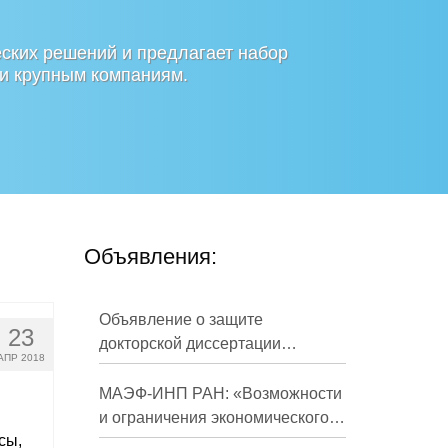
ских решений и предлагает набор
 и крупным компаниям.
Объявления:
Объявление о защите
23
докторской диссертации
АПР 2018
Кузнецова Михаила
Евгеньевича
МАЭФ-ИНП РАН: «Возможности
и ограничения экономического
сы,
развития России в средне- и