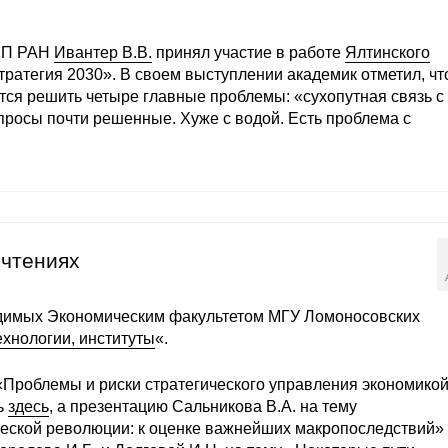
НП РАН
Ивантер В.В.
принял участие в работе
Ялтинского
тратегия 2030». В своем выступлении академик отметил, чт
тся решить четыре главные проблемы: «сухопутная связь с
опросы почти решенные. Хуже с водой. Есть проблема с
 чтениях
димых Экономическим факультетом МГУ Ломоносовских
ехнологии, институты
«.
«Проблемы и риски стратегического управления экономико
ь
здесь
, а презентацию Сальникова В.А. на тему
ческой революции: к оценке важнейших макропоследствий»