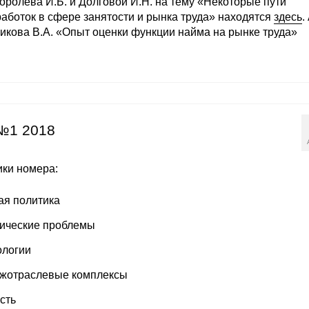
Королева И.Б. и Долговой И.Н. на тему «Некоторые пути
работок в сфере занятости и рынка труда» находятся
здесь
.
пикова В.А. «Опыт оценки функции найма на рынке труда»
№1 2018
ки номера:
ая политика
ические проблемы
ологии
ежотраслевые комплексы
сть