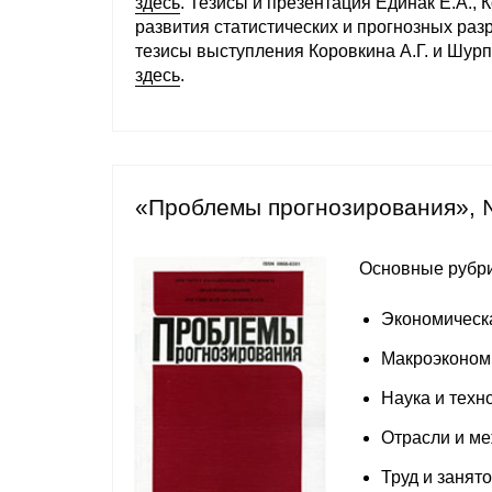
здесь
. Тезисы и презентация Единак Е.А., 
развития статистических и прогнозных раз
тезисы выступления Коровкина А.Г. и Шур
здесь
.
«Проблемы прогнозирования», 
Основные рубри
Экономическ
Макроэконом
Наука и техн
Отрасли и м
Труд и занято