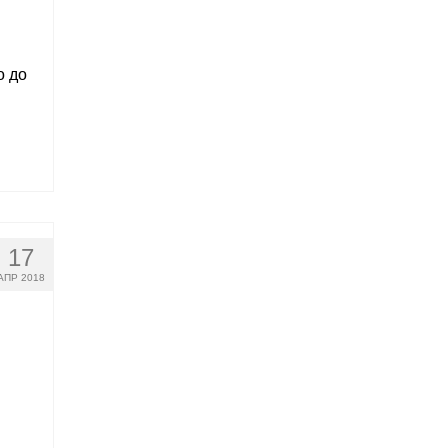
о до
17
АПР 2018
й