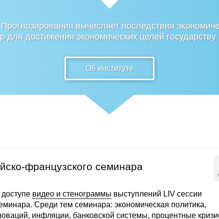
 Прогнозирования вычисляет последствия экономиче
 для достижения экономических целей государству
Об институте
йско-французского семинара
 доступе
видео и стенограммы
выступлений LIV сессии
еминара. Среди тем семинара: экономическая политика,
оваций, инфляции, банковской системы, процентные кризи