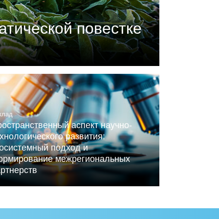
атической повестке
П) совместно с центром
ного Альянса по вопросам
клад
остранственный аспект научно-
хнологического развития:
косистемный подход и
ормирование межрегиональных
артнерств