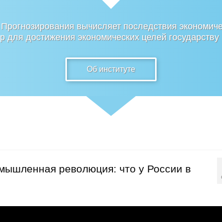
 Прогнозирования вычисляет последствия экономиче
 для достижения экономических целей государству
Об институте
мышленная революция: что у России в