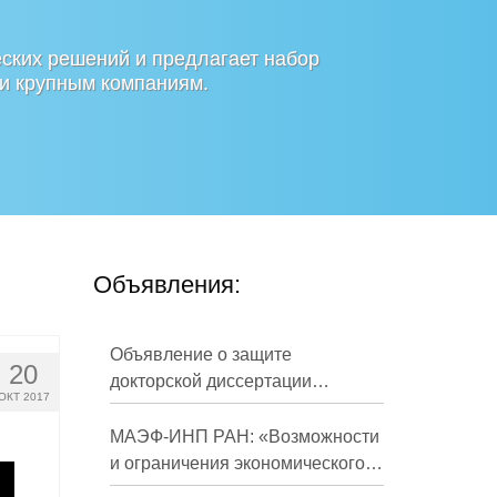
ских решений и предлагает набор
 и крупным компаниям.
Объявления:
Объявление о защите
20
докторской диссертации
ОКТ 2017
Кузнецова Михаила
Евгеньевича
МАЭФ-ИНП РАН: «Возможности
и ограничения экономического
развития России в средне- и