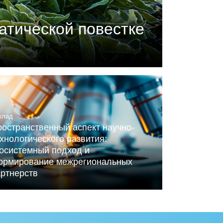
атической повестке
П) совместно с центром
ного Альянса по вопросам
клад
остранственный аспект научно-
хнологического развития:
косистемный подход и
ормирование межрегиональных
артнерств