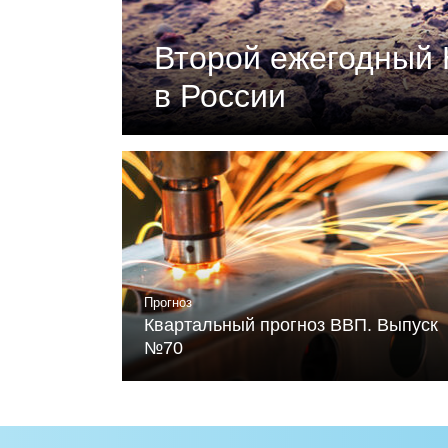
Второй ежегодный 
в России
Документ подготовлен Российски
«Климатическая политика и эконо
устойчивого развития и Фонда Ме
Читать
Прогноз
Квартальный прогноз ВВП. Выпуск
№70