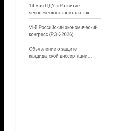
долгосрочной перспективе»
14 мая ЦДУ: «Развитие
человеческого капитала как
фактор экономического роста»
VI-й Российский экономический
конгресс (РЭК-2026)
Объявление о защите
кандидатской диссертации
Трындиной Николь Сергеевны