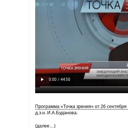
Программа «Точка зрения» от 26 сентября 
д.э.н. И.А.Буданова.
(далее…)