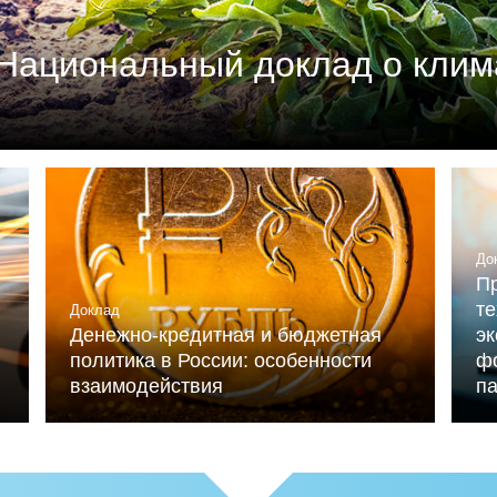
Национальный доклад о клим
м союзом промышленников и предпринимателей (РСП
мика России» (при ИНП РАН) при участии Националь
льниченко.
До
Пр
те
Доклад
Денежно-кредитная и бюджетная
э
политика в России: особенности
ф
взаимодействия
п