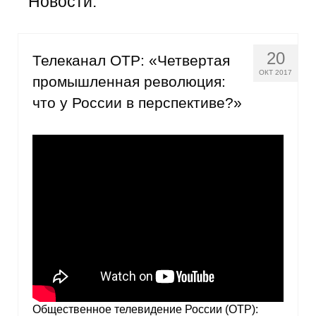
Новости:
Общие требования
Стандарты оформления
20
Телеканал ОТР: «Четвертая
Семинары
ОКТ 2017
промышленная революция:
что у России в перспективе?»
Энергетический семинар
Российско-французский семинар
ЦДУ
Отрасли и регионы
Inforum
Ученый совет
Материалы
Общественное телевидение России (ОТР):