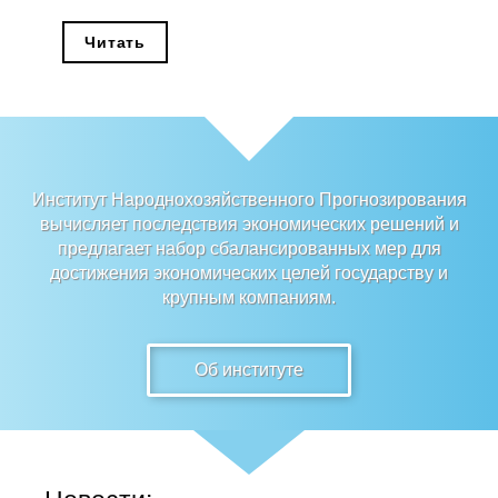
Редакционная этика
Читать
Информация для авторов
Общие требования
Стандарты оформления
Институт Народнохозяйственного Прогнозирования
вычисляет последствия экономических решений и
Научные труды
предлагает набор сбалансированных мер для
достижения экономических целей государству и
О журнале
крупным компаниям.
Выпуски
Об институте
Редакционная этика
Информация для авторов