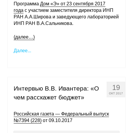
Программа
Дом «Э» от 23 сентября 2017
года
с участием заместителя директора ИНП
О совете
РАН А.А.Широва и заведующего лабораторией
ИНП РАН В.А.Сальникова.
Регулярные прогнозы
(далее…)
Квартальный прогноз
Далее...
Краткосрочный прогноз
Оценка индекса промышленного
производства
19
Интервью В.В. Ивантера: «О
Российская Система Климатического
ОКТ 2017
Мониторинга
чем расскажет бюджет»
Центр «Климатическая политика и
Российская газета — Федеральный выпуск
экономика России»
№7394 (228)
от 09.10.2017
Образование и карьера