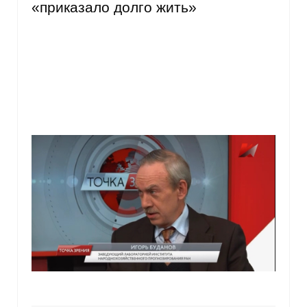
«приказало долго жить»
Материалы
Конкурсы и вакансии
Контакты