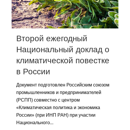
Сотрудники
Отчетность
Противодействие коррупции
Второй ежегодный
Материалы для СМИ
Национальный доклад о
климатической повестке
Публикации
в России
Научная жизнь
Документ подготовлен Российским союзом
Издания
промышленников и предпринимателей
Проблемы прогнозирования
(РСПП) совместно с центром
«Климатическая политика и экономика
О журнале
России» (при ИНП РАН) при участии
Национального...
Номера журналов