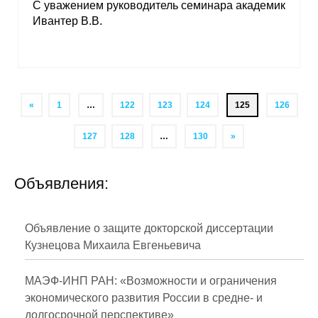
С уважением руководитель семинара академик
Ивантер В.В.
«
1
…
122
123
124
125
126
127
128
…
130
»
Объявления:
Объявление о защите докторской диссертации
Кузнецова Михаила Евгеньевича
МАЭФ-ИНП РАН: «Возможности и ограничения
экономического развития России в средне- и
долгосрочной перспективе»