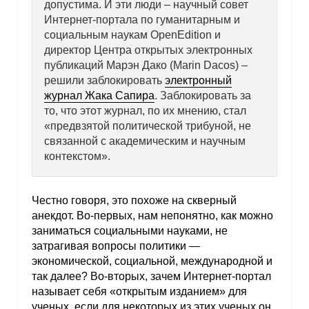
допустима. И эти люди – научный совет
Интернет-портала по гуманитарным и
социальным наукам OpenEdition и
директор Центра открытых электронных
публикаций Марэн Дако (Marin Dacos) –
решили заблокировать
электронный
журнал Жака Сапира
. Заблокировать за
то, что этот журнал, по их мнению, стал
«предвзятой политической трибуной, не
связанной с академическим и научным
контекстом».
Честно говоря, это похоже на скверный
анекдот. Во-первых, нам непонятно, как можно
заниматься социальными науками, не
затрагивая вопросы политики —
экономической, социальной, международной и
так далее? Во-вторых, зачем Интернет-портал
называет себя «открытым изданием» для
ученых, если для некоторых из этих ученых он