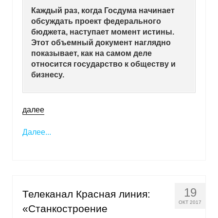
Каждый раз, когда Госдума начинает
Кафедра МФТИ
обсуждать проект федерального
бюджета, наступает момент истины.
Кафедра МАДИ
Этот объемный документ наглядно
показывает, как на самом деле
Аспирантура
относится государство к обществу и
бизнесу.
Об аспирантуре
Поступление
далее
Далее...
Обучение
Нормативные документы
Диссертационный совет
19
Телеканал Красная линия:
О совете
ОКТ 2017
«Станкостроение