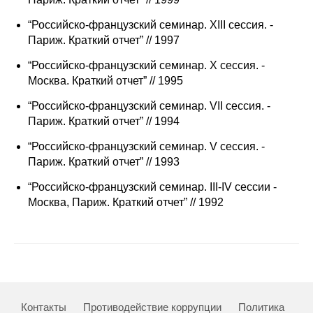
Сотрудники
“Российско-французский семинар. XIII сессия. -
Отчетность
Париж. Краткий отчет” // 1997
“Российско-французский семинар. X сессия. -
Противодействие коррупции
Москва. Краткий отчет” // 1995
“Российско-французский семинар. VII сессия. -
Материалы для СМИ
Париж. Краткий отчет” // 1994
Публикации
“Российско-французский семинар. V сессия. -
Париж. Краткий отчет” // 1993
Научная жизнь
“Российско-французский семинар. III-IV сессии -
Москва, Париж. Краткий отчет” // 1992
Издания
Проблемы прогнозирования
О журнале
Номера журналов
Контакты
Противодействие коррупции
Политика