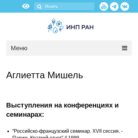
Меню
Новости
Аглиетта Мишель
О нас
Об институте
Выступления на конференциях и
Научные подразделения
семинарах:
Администрация
“Российско-французский семинар. XVII сессия. -
Париж. Краткий отчет” // 1999