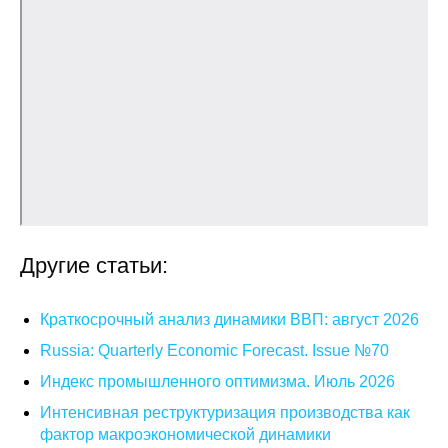
Общие требования
Стандарты оформления
Семинары
Энергетический семинар
Российско-французский семинар
ЦДУ
Другие статьи:
Отрасли и регионы
Краткосрочный анализ динамики ВВП: август 2026
Inforum
Russia: Quarterly Economic Forecast. Issue №70
Индекс промышленного оптимизма. Июль 2026
Ученый совет
Интенсивная реструктуризация производства как
фактор макроэкономической динамики
Материалы