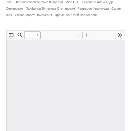
Сотрудники
Элен
Ксенофонтов Михаил Юрьевич
Мюэ П.А.
Некрасов Александр
Семенович
Панфилов Вячеслав Степанович
Ранверсе Франсуаза
Сапир
Жак
Узяков Марат Наильевич
Отчетность
Яременко Юрий Васильевич
Противодействие коррупции
Материалы для СМИ
Публикации
Научная жизнь
Издания
Проблемы прогнозирования
О журнале
Номера журналов