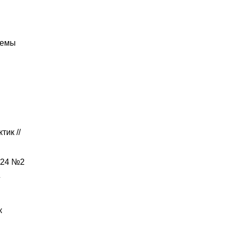
лемы
ик //
024 №2
к